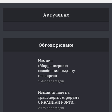
Актуальне
Обговорюване
Измаил:
«Морречсервис»
возобновил выдачу
паспортов...
1 782 переглядів
Измаильчане на
транспортном форуме
UKRAINIAN PORTS...
2 575 переглядів