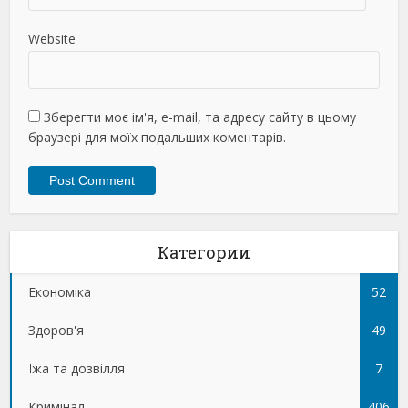
Website
Зберегти моє ім'я, e-mail, та адресу сайту в цьому
браузері для моїх подальших коментарів.
Категории
Економіка
52
Здоров'я
49
Їжа та дозвілля
7
Кримінал
406