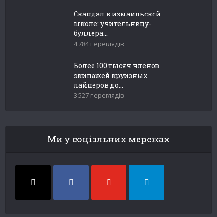
Скандал в измаильской
школе: учительницу-
буллера...
4 784 переглядів
Более 100 тысяч членов
экипажей круизных
лайнеров до...
3 527 переглядів
Ми у соціальних мережах