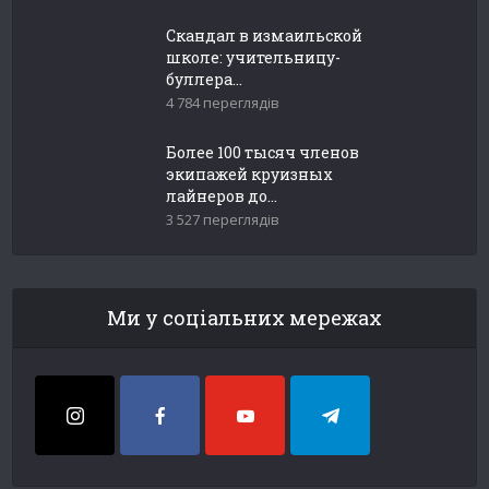
Скандал в измаильской
школе: учительницу-
буллера...
4 784 переглядів
Более 100 тысяч членов
экипажей круизных
лайнеров до...
3 527 переглядів
Ми у соціальних мережах