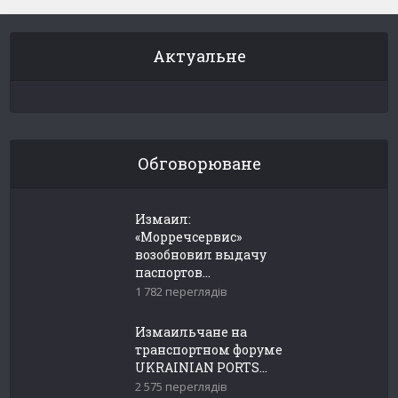
Актуальне
Обговорюване
Измаил:
«Морречсервис»
возобновил выдачу
паспортов...
1 782 переглядів
Измаильчане на
транспортном форуме
UKRAINIAN PORTS...
2 575 переглядів