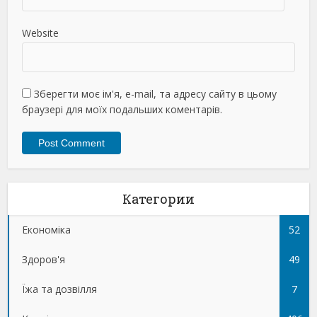
Website
Зберегти моє ім'я, e-mail, та адресу сайту в цьому
браузері для моїх подальших коментарів.
Категории
Економіка
52
Здоров'я
49
Їжа та дозвілля
7