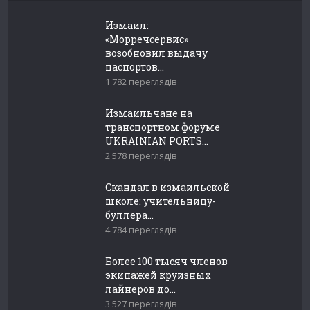
Измаил:
«Морречсервис»
возобновил выдачу
паспортов...
1 782 переглядів
Измаильчане на
транспортном форуме
UKRAINIAN PORTS...
2 578 переглядів
Скандал в измаильской
школе: учительницу-
буллера...
4 784 переглядів
Более 100 тысяч членов
экипажей круизных
лайнеров до...
3 527 переглядів