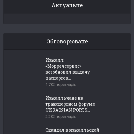
Актуальне
Обговорюване
Измаил:
«Морречсервис»
возобновил выдачу
паспортов...
1 782 переглядів
Измаильчане на
транспортном форуме
UKRAINIAN PORTS...
2 582 переглядів
Скандал в измаильской