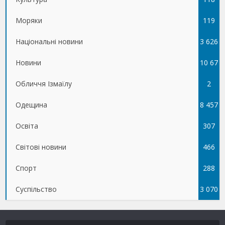
Моряки
119
Національні новини
3 626
Новини
10 67
Обличчя Ізмаїлу
5
2
Одещина
8 457
Освіта
307
Світові новини
466
Спорт
288
Суспільство
3 070