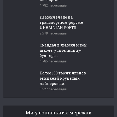
1 782 переглядів
Измаильчане на
транспортном форуме
UKRAINIAN PORTS...
2 579 переглядів
Скандал в измаильской
школе: учительницу-
буллера...
4 785 переглядів
Более 100 тысяч членов
экипажей круизных
лайнеров до...
3 527 переглядів
Ми у соціальних мережах