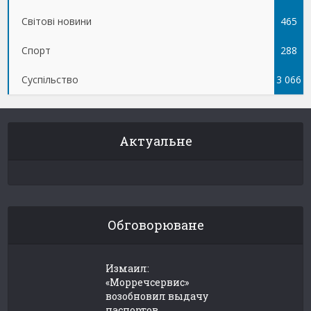
Світові новини
465
Спорт
288
Суспільство
3 066
Актуальне
Обговорюване
Измаил:
«Морречсервис»
возобновил выдачу
паспортов...