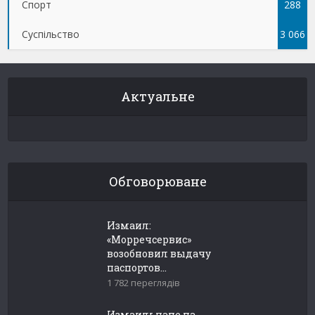
Спорт
288
Суспільство
3 066
Актуальне
Обговорюване
Измаил:
«Морречсервис»
возобновил выдачу
паспортов...
1 782 переглядів
Измаильчане на