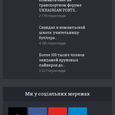
транспортном форуме
UKRAINIAN PORTS...
2 578 переглядів
Скандал в измаильской
школе: учительницу-
буллера...
4 785 переглядів
Более 100 тысяч членов
экипажей круизных
лайнеров до...
3 527 переглядів
Ми у соціальних мережах