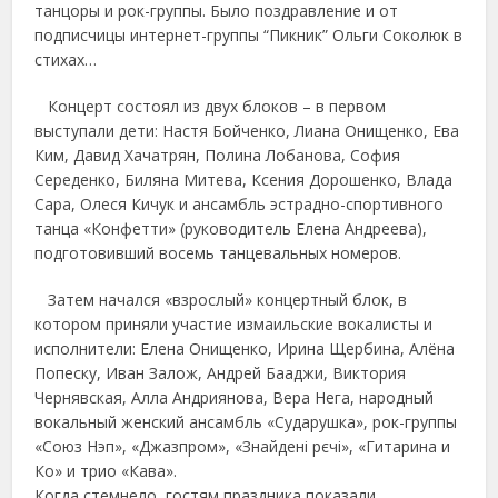
танцоры и рок-группы. Было поздравление и от
подписчицы интернет-группы “Пикник” Ольги Соколюк в
стихах…
Концерт состоял из двух блоков – в первом
выступали дети: Настя Бойченко, Лиана Онищенко, Ева
Ким, Давид Хачатрян, Полина Лобанова, София
Середенко, Биляна Митева, Ксения Дорошенко, Влада
Сара, Олеся Кичук и ансамбль эстрадно-спортивного
танца «Конфетти» (руководитель Елена Андреева),
подготовивший восемь танцевальных номеров.
Затем начался «взрослый» концертный блок, в
котором приняли участие измаильские вокалисты и
исполнители: Елена Онищенко, Ирина Щербина, Алёна
Попеску, Иван Залож, Андрей Бааджи, Виктория
Чернявская, Алла Андриянова, Вера Нега, народный
вокальный женский ансамбль «Сударушка», рок-группы
«Союз Нэп», «Джазпром», «Знайдені рєчі», «Гитарина и
Ко» и трио «Кава».
Когда стемнело, гостям праздника показали