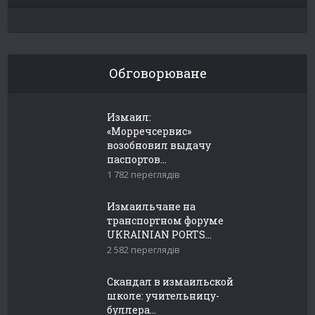
Обговорюване
Измаил:
«Морречсервис»
возобновил выдачу
паспортов...
1 782 переглядів
Измаильчане на
транспортном форуме
UKRAINIAN PORTS...
2 582 переглядів
Скандал в измаильской
школе: учительницу-
буллера...