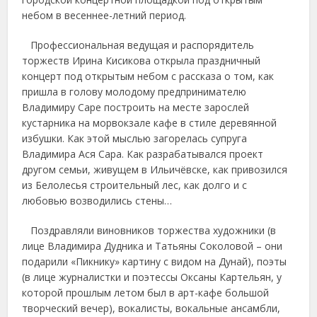
небом в весеннее-летний период.
Профессиональная ведущая и распорядитель
торжеств Ирина Кисикова открыла праздничный
концерт под открытым небом с рассказа о том, как
пришла в голову молодому предпринимателю
Владимиру Саре построить на месте зарослей
кустарника на морвокзале кафе в стиле деревянной
избушки. Как этой мыслью загорелась супруга
Владимира Ася Сара. Как разрабатывался проект
другом семьи, живущем в Ильичёвске, как привозился
из Белолесья строительный лес, как долго и с
любовью возводились стены…
Поздравляли виновников торжества художники (в
лице Владимира Дудника и Татьяны Соколовой – они
подарили «Пикнику» картину с видом на Дунай), поэты
(в лице журналистки и поэтессы Оксаны Картельян, у
которой прошлым летом был в арт-кафе большой
творческий вечер), вокалисты, вокальные ансамбли,