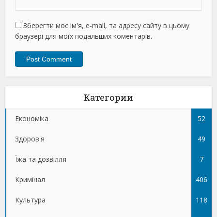
Зберегти моє ім'я, e-mail, та адресу сайту в цьому
браузері для моїх подальших коментарів.
Категории
Економіка
52
Здоров'я
49
Їжа та дозвілля
7
Кримінал
406
Культура
118