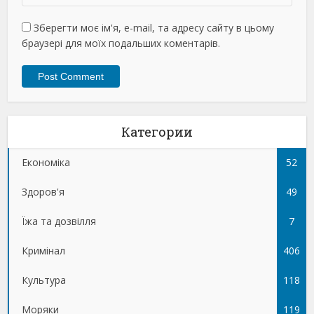
Зберегти моє ім'я, e-mail, та адресу сайту в цьому
браузері для моїх подальших коментарів.
Категории
Економіка
52
Здоров'я
49
Їжа та дозвілля
7
Кримінал
406
Культура
118
Моряки
119