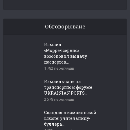
Обговорюване
Измаил:
«Морречсервис»
возобновил выдачу
паспортов...
1 782 переглядів
Измаильчане на
транспортном форуме
UKRAINIAN PORTS...
2 578 переглядів
Скандал в измаильской
школе: учительницу-
буллера...