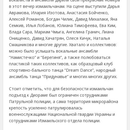
в этот вечер измаильчанам. На сцене выступили Дарья
Аврамова, Илария Изотова, Анастасия Бойченко,
Алексей Романов, Богдан Чилик, Давид Михалаки, Яна
Семкив, Илья Лобанов, Юлиана Тимофеева, Ева Ким,
Влада Сара, Мариам Чмыга, Ангелина Гранич, Лиана
Онищенко, Давид Хачатрян, Олеся Кичук, Наталья
Смашникова и многие другие. Хватало и коллективов:
можно было услышать вокальные ансамбли
“Намистечко” и “Берегиня”, а также полюбоваться
пластикой таких коллективов, как образцовый клуб
спортивно-бального танца “Dream Dance”, народный
ансамбль танца “Придунавье” и многих-многих других.
Стоит отметить, что для безопасности измаильчан
подъезд к Диораме был ограничен сотрудниками
Патрульной полиции, а сама территория микрорайона
крепость усиленно патрулировалась
военнослужащими Национальной гвардии Украины и
сотрудниками Измаильского отдела полиции.