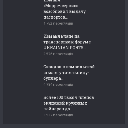
«Морречсервис»
возобновил выдачу
паспортов...
1 782 переглядів
Измаильчане на
транспортном форуме
UKRAINIAN PORTS...
2 576 переглядів
Скандал в измаильской
школе: учительницу-
буллера...
4 784 переглядів
Более 100 тысяч членов
экипажей круизных
лайнеров до...
3 527 переглядів