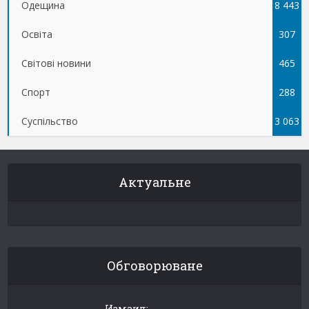
Одещина
8 443
Освіта
307
Світові новини
465
Спорт
288
Суспільство
3 063
Актуальне
Обговорюване
Измаил: