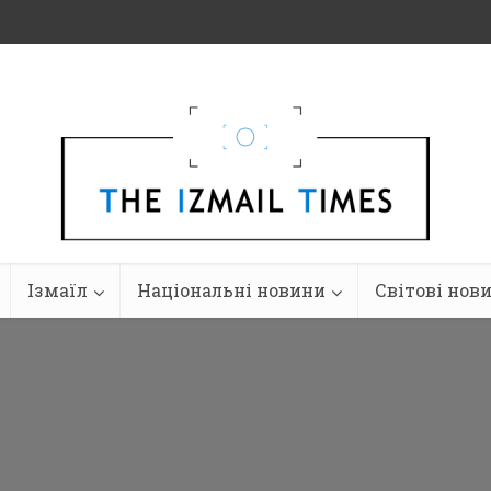
Ізмаїл
Національні новини
Світові нов