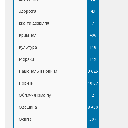
Здоров'я
49
Їжа та дозвілля
7
Кримінал
406
Культура
118
Моряки
119
Національні новини
3 625
Новини
10 67
Обличчя Ізмаїлу
5
2
Одещина
8 450
Освіта
307