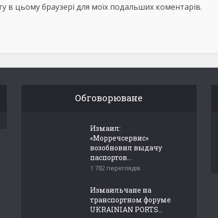
айту в цьому браузері для моїх подальших коментарів.
Обговорюване
Измаил:
«Морречсервис»
возобновил выдачу
паспортов...
1 782 переглядів
Измаильчане на
транспортном форуме
UKRAINIAN PORTS...