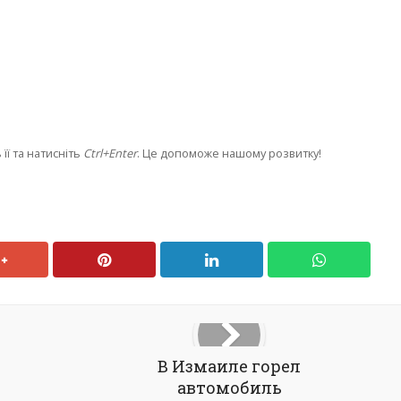
її та натисніть
Ctrl+Enter
. Це допоможе нашому розвитку!
В Измаиле горел
автомобиль