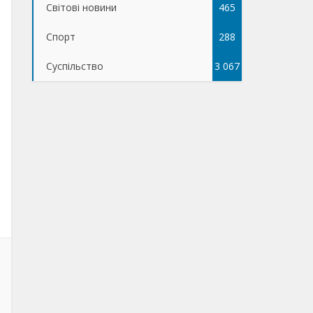
Світові новини
465
Спорт
288
Суспільство
3 067