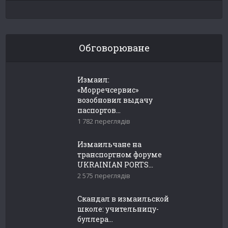
Обговорюване
Измаил:
«Морречсервис»
возобновил выдачу
паспортов...
1 782 переглядів
Измаильчане на
транспортном форуме
UKRAINIAN PORTS...
2 575 переглядів
Скандал в измаильской
школе: учительницу-
буллера...