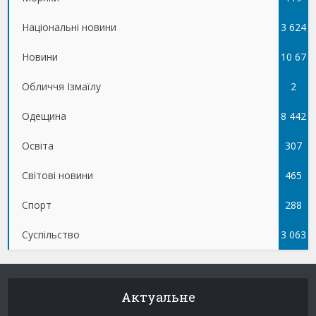
Національні новини
3 624
Новини
10 67
Обличчя Ізмаїлу
5
2
Одещина
8 442
Освіта
307
Світові новини
465
Спорт
288
Суспільство
3 063
Актуальне