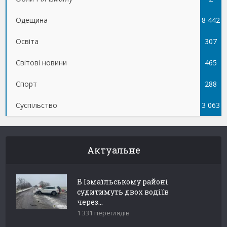
Одещина
8 442
Освіта
307
Світові новини
465
Спорт
288
Суспільство
3 063
Актуальне
В Ізмаїльському районі
судитимуть двох водіїв
через...
1 331 переглядів