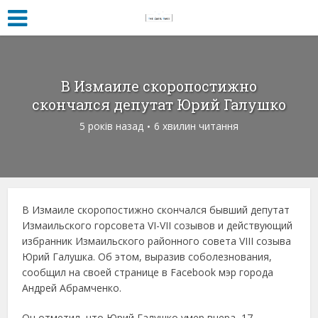
В Измаиле скоропостижно
скончался депутат Юрий Галушко
5 років назад
6 хвилин читання
В Измаиле скоропостижно скончался бывший депутат
Измаильского горсовета VI-VII созывов и действующий
избранник Измаильского районного совета VIIІ созыва
Юрий Галушка. Об этом, выразив соболезнования,
сообщил на своей странице в Facebook мэр города
Андрей Абрамченко.
Он отметил, что Юрий Галушко умер вчера, 17