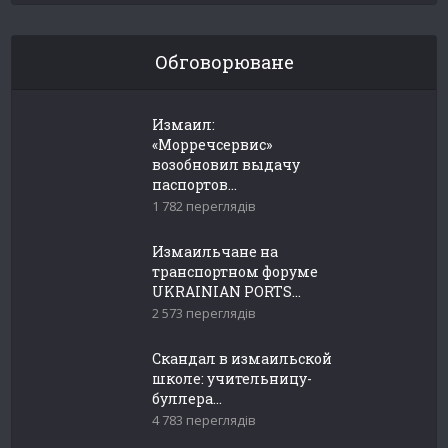
Обговорюване
Измаил:
«Морречсервис»
возобновил выдачу
паспортов...
1 782 переглядів
Измаильчане на
транспортном форуме
UKRAINIAN PORTS...
2 573 переглядів
Скандал в измаильской
школе: учительницу-
буллера...
4 783 переглядів