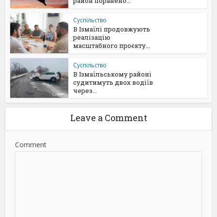
район поранено...
Суспільство
В Ізмаїлі продовжують
реалізацію
масштабного проєкту...
Суспільство
В Ізмаїльському районі
судитимуть двох водіїв
через...
Leave a Comment
Comment