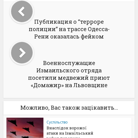
Публикация о “терроре
полиции” на трассе Одесса-
Рени оказалась фейком
Военнослужащие
Измаильского отряда
посетили медвежий приют
«Домажир» на Львовщине
Можливо, Вас також зацікавить...
Суспільство
Внаслідок ворожої
атаки на Ізмаїльський