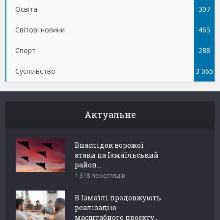
Освіта
307
Світові новини
465
Спорт
288
Суспільство
3 065
Актуальне
Внаслідок ворожої
атаки на Ізмаїльський
район...
1 318 переглядів
В Ізмаїлі продовжують
реалізацію
масштабного проєкту...