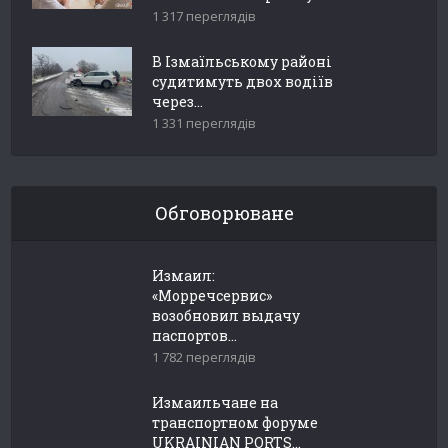
1 317 переглядів
В Ізмаїльському районі
судитимуть двох водіїв
через...
1 331 переглядів
Обговорюване
Измаил:
«Морречсервис»
возобновил выдачу
паспортов...
1 782 переглядів
Измаильчане на
транспортном форуме
UKRAINIAN PORTS...