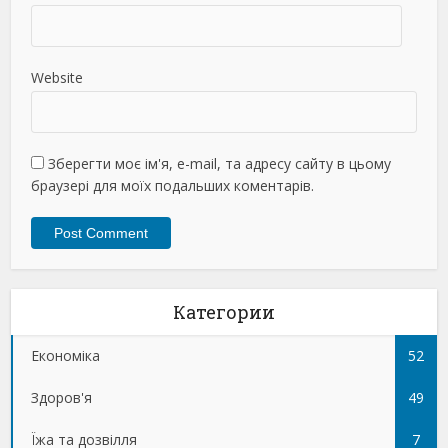
Website
Зберегти моє ім'я, e-mail, та адресу сайту в цьому
браузері для моїх подальших коментарів.
Категории
Економіка
52
Здоров'я
49
Їжа та дозвілля
7