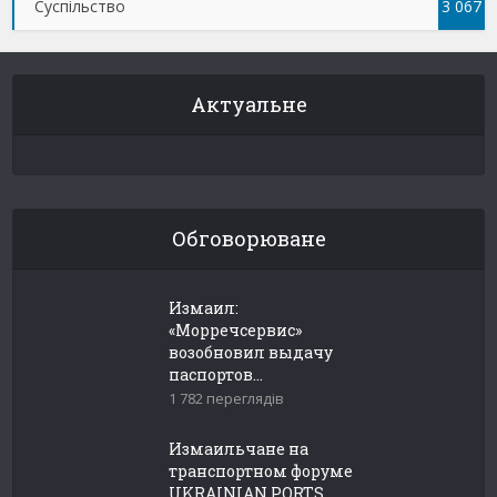
Суспільство
3 067
Актуальне
Обговорюване
Измаил:
«Морречсервис»
возобновил выдачу
паспортов...
1 782 переглядів
Измаильчане на
транспортном форуме
UKRAINIAN PORTS...