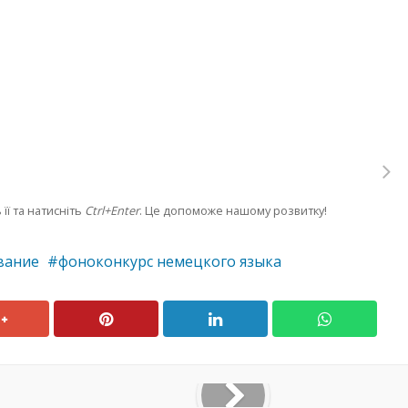
її та натисніть
Ctrl+Enter
. Це допоможе нашому розвитку!
вание
фоноконкурс немецкого языка