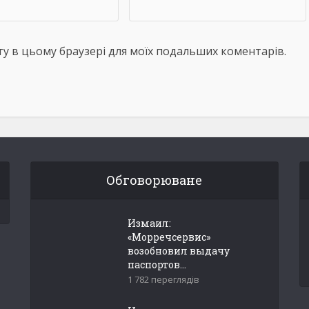
айту в цьому браузері для моїх подальших коментарів.
Обговорюване
Измаил:
«Морречсервис»
возобновил выдачу
паспортов...
1 782 переглядів