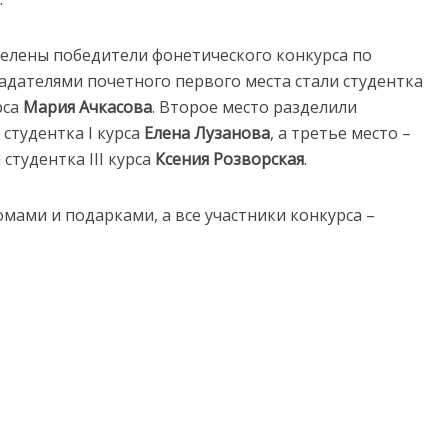
елены победители фонетического конкурса по
бладателями почетного первого места стали студентка
рса
Мария Ачкасова
. Второе место разделили
 студентка I курса
Елена Лузанова
, а третье место –
 студентка III курса
Ксения Розворская
.
мами и подарками, а все участники конкурса –