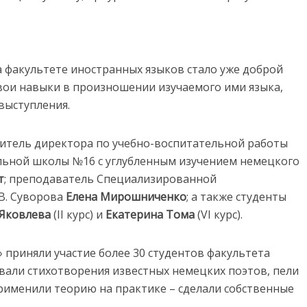
 факультете иностранных языков стало уже доброй
вои навыки в произношении изучаемого ими языка,
выступления.
титель директора по учебно-воспитательной работы
ьной школы №16 с углубленным изучением немецкого
т
; преподаватель Специализированной
В. Суворова
Елена Мирошниченко
; а также студенты
 Яковлева
(II курс) и
Екатерина Тома
(VI курс).
 приняли участие более 30 студентов факультета
вали стихотворения известных немецких поэтов, пели
применили теорию на практике – сделали собственные
.