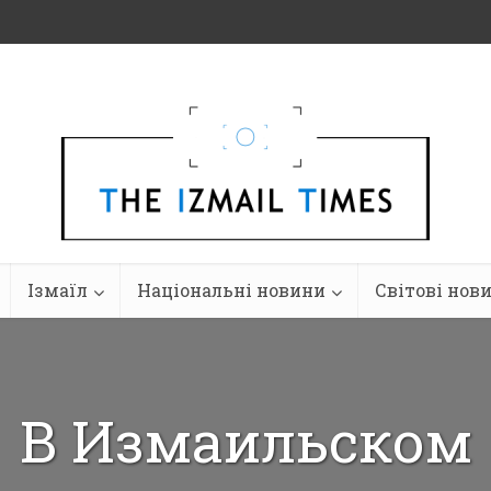
Ізмаїл
Національні новини
Світові нов
В Измаильском