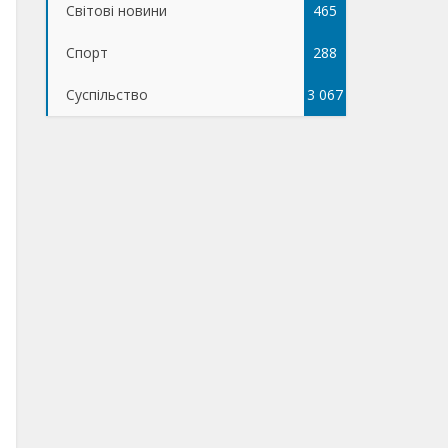
Світові новини
465
Спорт
288
Суспільство
3 067