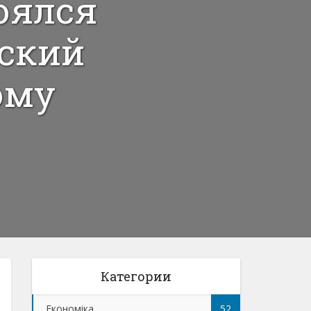
оялся
ский
ому
Категории
Економіка
52