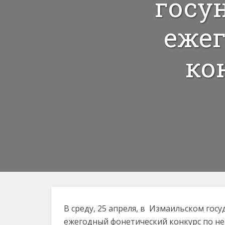
госу
еже
ко
В среду, 25 апреля, в Измаильском го
ежегодный фонетический конкурс по н