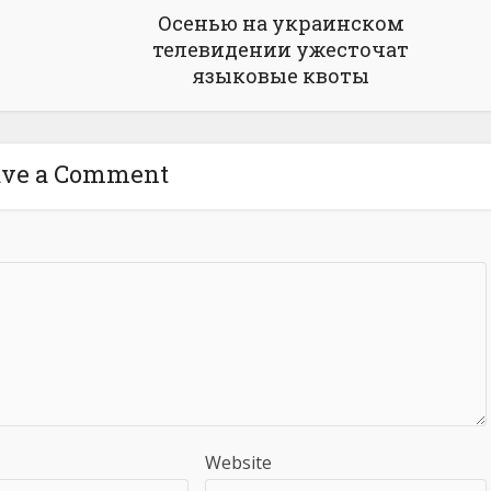
Осенью на украинском
телевидении ужесточат
языковые квоты
ave a Comment
Website