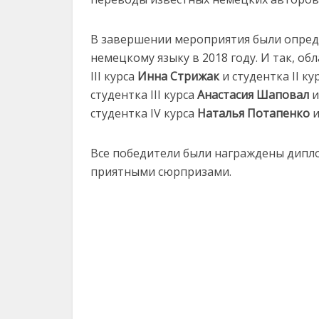
В завершении мероприятия были опред
немецкому языку в 2018 году. И так, о
III курса
Инна Стрижак
и студентка II ку
студентка III курса
Анастасия Шаповал
и
студентка IV курса
Наталья Потапенко
и
Все победители были награждены дипло
приятными сюрпризами.