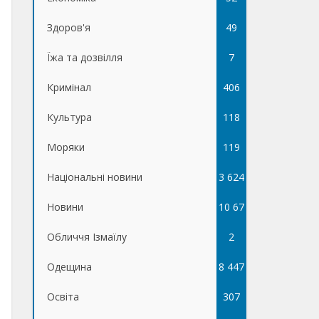
Здоров'я
49
Їжа та дозвілля
7
Кримінал
406
Культура
118
Моряки
119
Національні новини
3 624
Новини
10 67
Обличчя Ізмаїлу
5
2
Одещина
8 447
Освіта
307