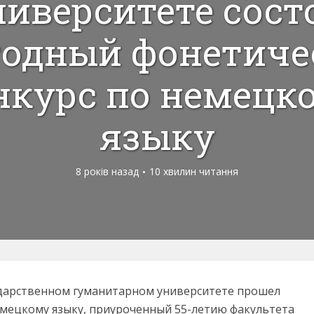
ниверситете сост
годный фонетиче
нкурс по немецк
языку
8 років назад
10 хвилин читання
сударственном гуманитарном университете прошел
емецкому языку, приуроченный 55-летию факультета