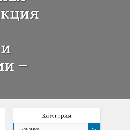
акция
 и
ии –
Категории
Економіка
52