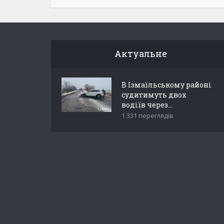
Актуальне
В Ізмаїльському районі
судитимуть двох
водіїв через...
1 331 переглядів