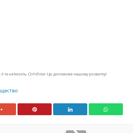
її та натисніть
Ctrl+Enter
. Це допоможе нашому розвитку!
бщество