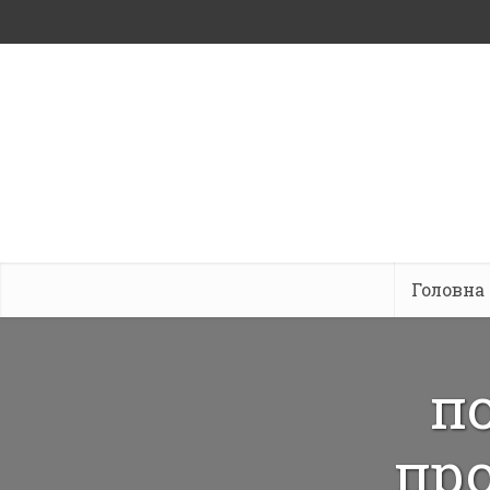
Головна
п
пр