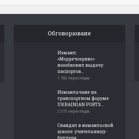
Обговорюване
Измаил:
«Морречсервис»
возобновил выдачу
паспортов...
1 782 переглядів
Измаильчане на
транспортном форуме
UKRAINIAN PORTS...
2 575 переглядів
Скандал в измаильской
школе: учительницу-
буллера...