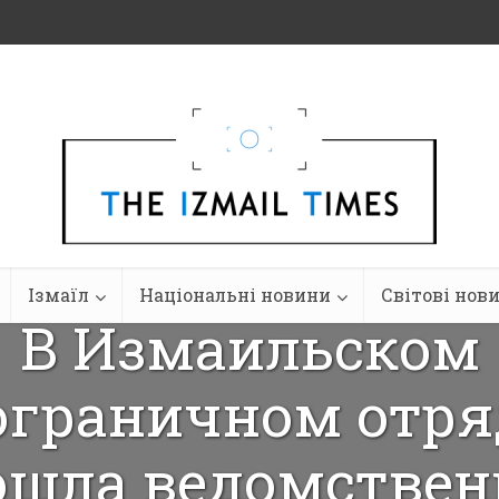
Ізмаїл
Національні новини
Світові нов
В Измаильском
ограничном отря
ошла ведомствен