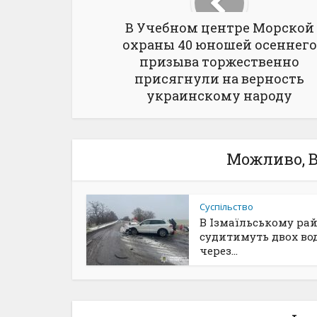
В Учебном центре Морской
охраны 40 юношей осеннего
призыва торжественно
присягнули на верность
украинскому народу
Можливо, В
Суспільство
В Ізмаїльському ра
судитимуть двох вод
через...