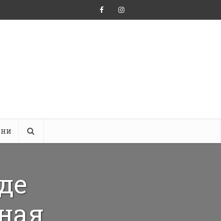
ини
де
ная