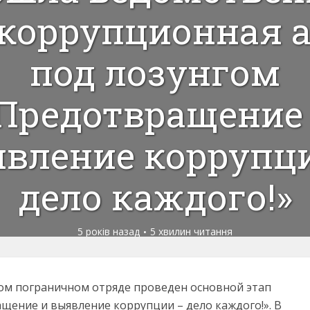
коррупционная 
под лозунгом
Предотвращение
вление коррупц
дело каждого!»
5 років назад
5 хвилин читання
ском пограничном отряде проведен основной этап
ение и выявление коррупции – дело каждого!». В