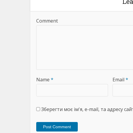
Le
Comment
Name
*
Email
*
Зберегти моє ім'я, e-mail, та адресу с