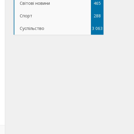
Світові новини
465
Спорт
288
Суспільство
3 063