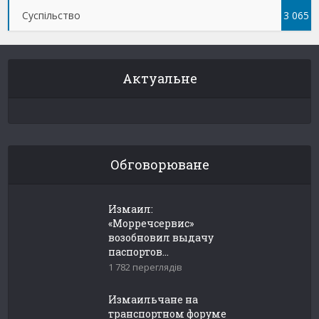
Суспільство
3 065
Актуальне
Обговорюване
Измаил:
«Морречсервис»
возобновил выдачу
паспортов...
1 782 переглядів
Измаильчане на
транспортном форуме