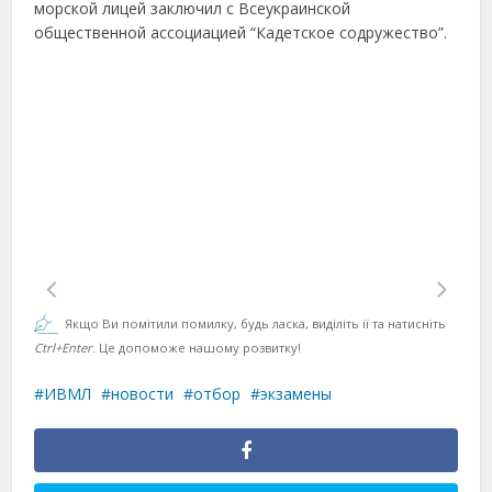
морской лицей заключил с Всеукраинской
общественной ассоциацией “Кадетское содружество”.
Якщо Ви помітили помилку, будь ласка, виділіть її та натисніть
Ctrl+Enter
. Це допоможе нашому розвитку!
ИВМЛ
новости
отбор
экзамены