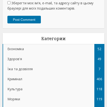
Зберегти моє ім'я, e-mail, та адресу сайту в цьому
браузері для моїх подальших коментарів.
Категории
Економіка
52
Здоров'я
49
Їжа та дозвілля
7
Кримінал
406
Культура
118
Моряки
119