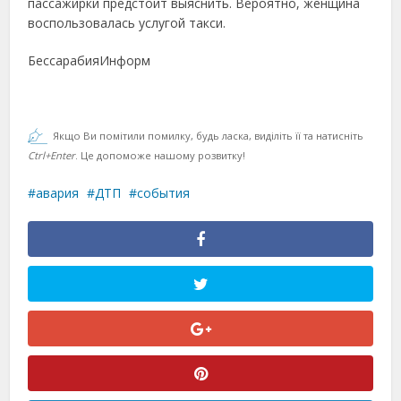
пассажирки предстоит выяснить. Вероятно, женщина
воспользовалась услугой такси.
БессарабияИнформ
Якщо Ви помітили помилку, будь ласка, виділіть її та натисніть
Ctrl+Enter
. Це допоможе нашому розвитку!
авария
ДТП
события