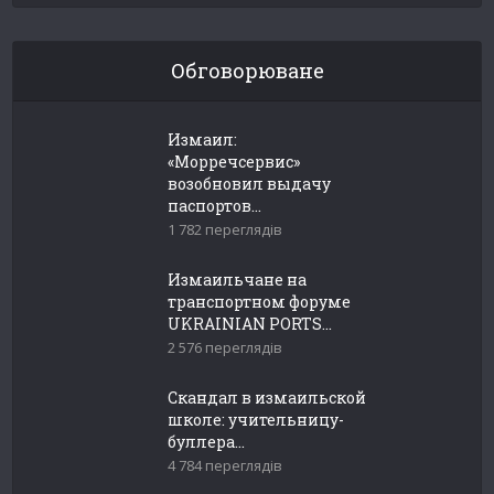
Обговорюване
Измаил:
«Морречсервис»
возобновил выдачу
паспортов...
1 782 переглядів
Измаильчане на
транспортном форуме
UKRAINIAN PORTS...
2 576 переглядів
Скандал в измаильской
школе: учительницу-
буллера...
4 784 переглядів