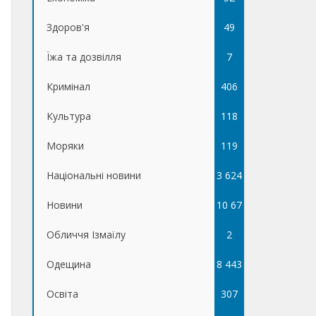
Здоров'я
49
Їжа та дозвілля
7
Кримінал
406
Культура
118
Моряки
119
Національні новини
3 624
Новини
10 67
Обличчя Ізмаїлу
5
2
Одещина
8 443
Освіта
307