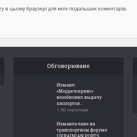
айту в цьому браузері для моїх подальших коментарів.
Обговорюване
Измаил:
«Морречсервис»
возобновил выдачу
паспортов...
1 782 переглядів
Измаильчане на
транспортном форуме
UKRAINIAN PORTS...