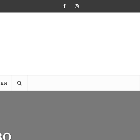
ини
во