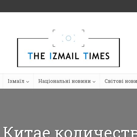
Ізмаїл
Національні новини
Світові нов
 Китае количест