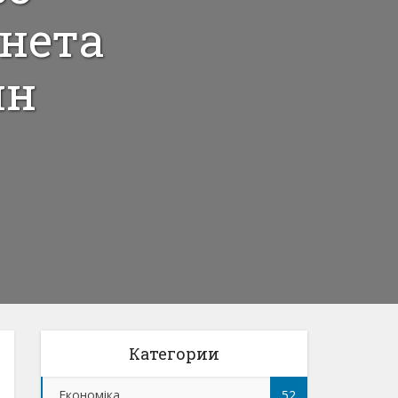
нета
лн
Категории
Економіка
52