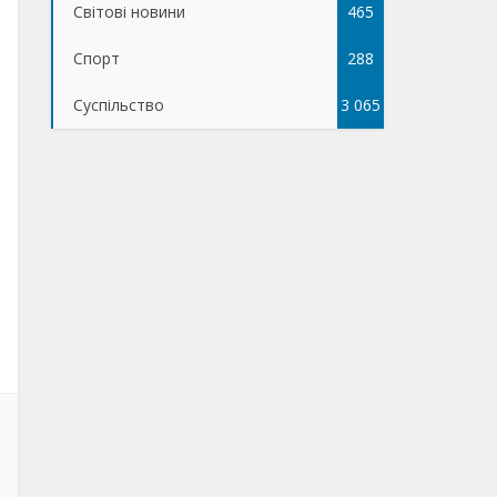
Світові новини
465
Спорт
288
Суспільство
3 065