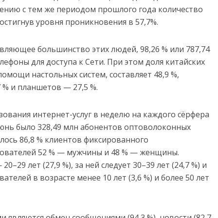
внению с тем же периодом прошлого года количество
достигнув уровня проникновения в 57,7%.
вляющее большинство этих людей, 98,26 % или 787,74
ефоны для доступа к Сети. При этом доля китайских
омощи настольных систем, составляет 48,9 %,
 % и планшетов — 27,5 %.
зования интернет-услуг в неделю на каждого сёрфера
 июнь было 328,49 млн абонентов оптоволоконных
илось 86,8 % клиентов фиксированного
зователей 52 % — мужчины и 48 % — женщины.
–29 лет (27,9 %), за ней следует 30–39 лет (24,7 %) и
вателей в возрасте менее 10 лет (3,6 %) и более 50 лет
 являются обмен сообщениями (94,3 %), новости (82,7