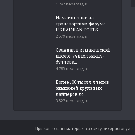
1 782 переглядів
Измаильчане на
транспортном форуме
UKRAINIAN PORTS...
2 579 переглядів
Скандал в измаильской
школе: учительницу-
буллера...
4 785 переглядів
Более 100 тысяч членов
экипажей круизных
лайнеров до...
3 527 переглядів
При копіюванні матеріалів з сайту використовуйте