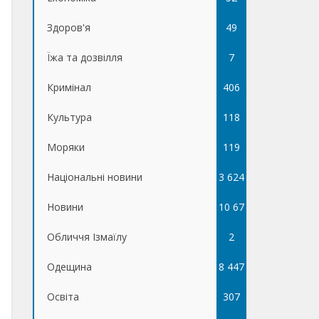
Здоров'я
49
Їжа та дозвілля
7
Кримінал
406
Культура
118
Моряки
119
Національні новини
3 624
Новини
10 67
Обличчя Ізмаїлу
5
2
Одещина
8 447
Освіта
307