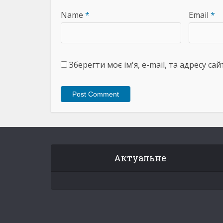
Name
*
Email
*
Зберегти моє ім'я, e-mail, та адресу с
Актуальне