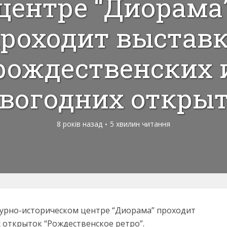
центре “Диорама
роходит выстав
рождественских 
вогодних откры
8 років назад
5 хвилин читання
турно-историческом центре “Диорама” проходит
 открыток “Рождественское ретро”.