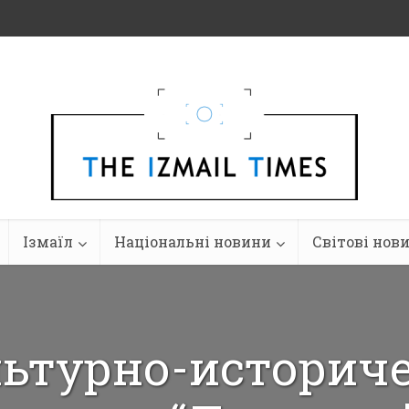
Ізмаїл
Національні новини
Світові нов
льтурно-историч