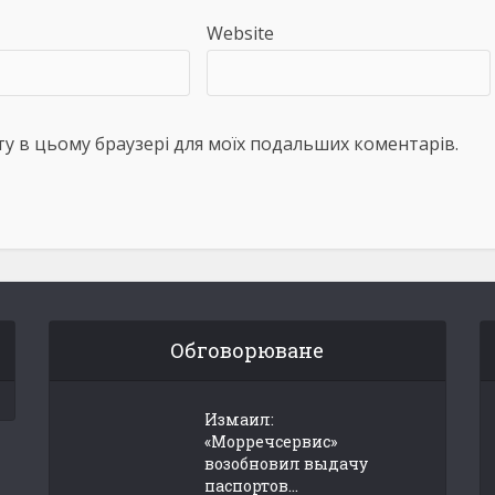
Website
айту в цьому браузері для моїх подальших коментарів.
Обговорюване
Измаил:
«Морречсервис»
возобновил выдачу
паспортов...