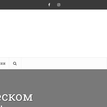
ини
еском