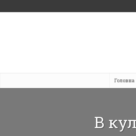
Головна
В ку