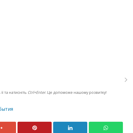
її та натисніть
Ctrl+Enter
. Це допоможе нашому розвитку!
бытия