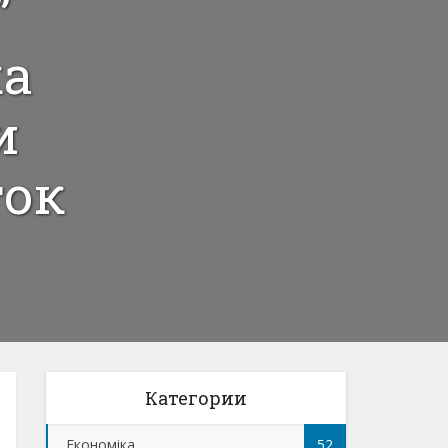
”
ка
и
ток
Категории
Економіка
52