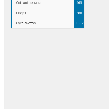
Світові новини
465
Спорт
288
Суспільство
3 067