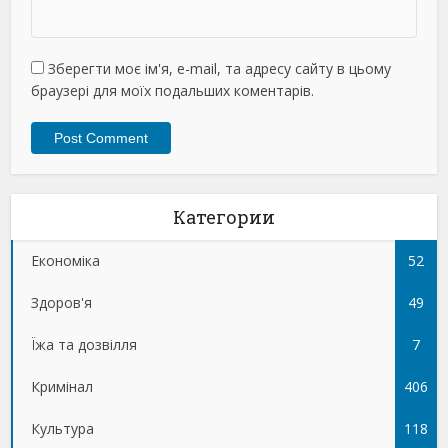
Зберегти моє ім'я, e-mail, та адресу сайту в цьому
браузері для моїх подальших коментарів.
Категории
Економіка
52
Здоров'я
49
Їжа та дозвілля
7
Кримінал
406
Культура
118