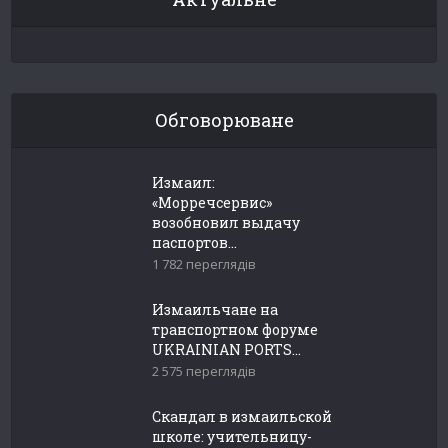
Обговорюване
Измаил:
«Морречсервис»
возобновил выдачу
паспортов...
1 782 переглядів
Измаильчане на
транспортном форуме
UKRAINIAN PORTS...
2 575 переглядів
Скандал в измаильской
школе: учительницу-