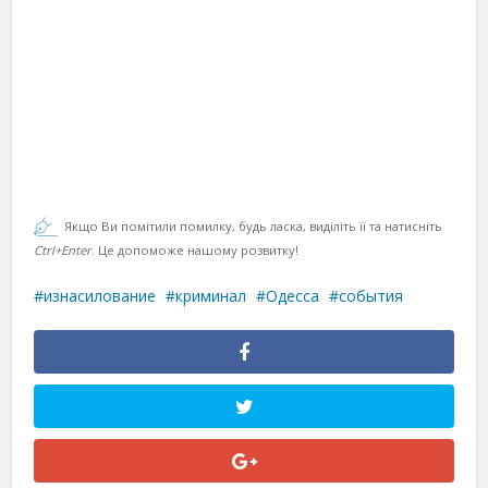
Якщо Ви помітили помилку, будь ласка, виділіть її та натисніть
Ctrl+Enter
. Це допоможе нашому розвитку!
изнасилование
криминал
Одесса
события