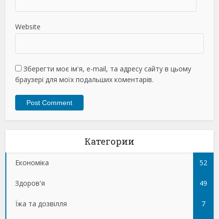
Website
Зберегти моє ім'я, e-mail, та адресу сайту в цьому
браузері для моїх подальших коментарів.
Категории
Економіка
52
Здоров'я
49
Їжа та дозвілля
7