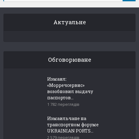
Актуальне
Обговорюване
Измаил:
«Морречсервис»
возобновил выдачу
паспортов...
1 782 переглядів
Измаильчане на
транспортном форуме
UKRAINIAN PORTS...
2 579 переглядів