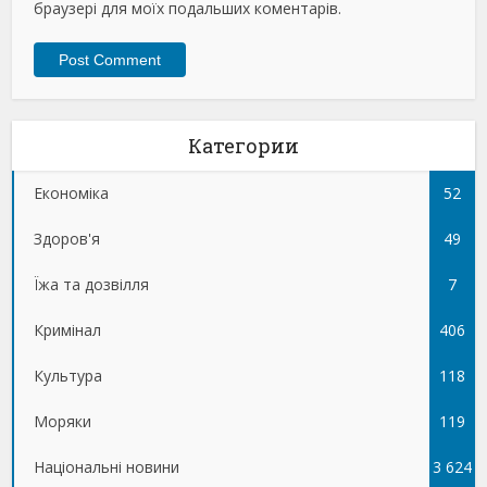
браузері для моїх подальших коментарів.
Категории
Економіка
52
Здоров'я
49
Їжа та дозвілля
7
Кримінал
406
Культура
118
Моряки
119
Національні новини
3 624