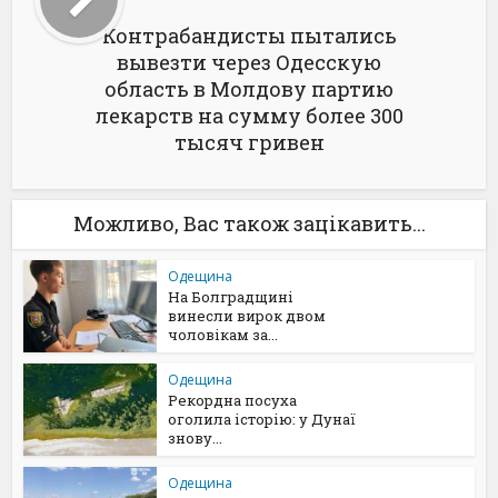
Контрабандисты пытались
вывезти через Одесскую
область в Молдову партию
лекарств на сумму более 300
тысяч гривен
Можливо, Вас також зацікавить...
Одещина
На Болградщині
винесли вирок двом
чоловікам за...
Одещина
Рекордна посуха
оголила історію: у Дунаї
знову...
Одещина