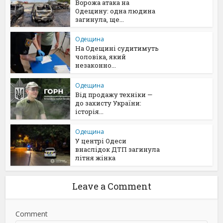
Ворожа атака на
Одещину: одна людина
загинула, ще...
Одещина
На Одещині судитимуть
чоловіка, який
незаконно...
Одещина
Від продажу техніки —
до захисту України:
історія...
Одещина
У центрі Одеси
внаслідок ДТП загинула
літня жінка
Leave a Comment
Comment