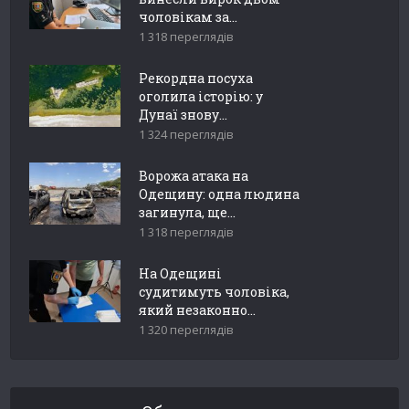
чоловікам за...
1 318 переглядів
Рекордна посуха
оголила історію: у
Дунаї знову...
1 324 переглядів
Ворожа атака на
Одещину: одна людина
загинула, ще...
1 318 переглядів
На Одещині
судитимуть чоловіка,
який незаконно...
1 320 переглядів