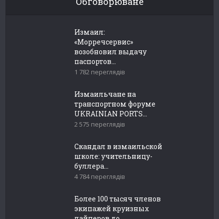
Обговорюване
Измаил:
«Морречсервис»
возобновил выдачу
паспортов...
1 782 переглядів
Измаильчане на
транспортном форуме
UKRAINIAN PORTS...
2 575 переглядів
Скандал в измаильской
школе: учительницу-
буллера...
4 784 переглядів
Более 100 тысяч членов
экипажей круизных
лайнеров до...