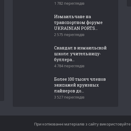
1 782 переглядів
Измаильчане на
транспортном форуме
UKRAINIAN PORTS...
2 575 переглядів
Скандал в измаильской
школе: учительницу-
буллера...
4 784 переглядів
Более 100 тысяч членов
экипажей круизных
лайнеров до...
3 527 переглядів
При копіюванні матеріалів з сайту використовуйте