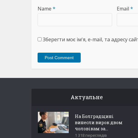
Name
*
Email
*
Зберегти моє ім'я, e-mail, та адресу с
Актуальне
На Болградщині
винесли вирок двом
чоловікам за...
1 318 переглядів