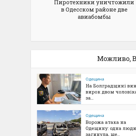
Пиротехники уничтожили
в Одесском районе две
авиабомбы
Можливо, В
Одещина
На Болградщині ви
вирок двом чоловік
за...
Одещина
Ворожа атака на
Одещину: одна люд
загинула, ще...