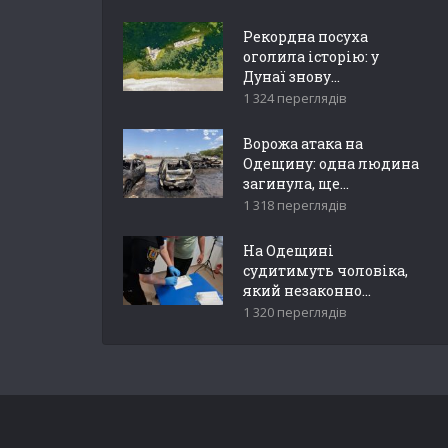
Рекордна посуха
оголила історію: у
Дунаї знову...
1 324 переглядів
Ворожа атака на
Одещину: одна людина
загинула, ще...
1 318 переглядів
На Одещині
судитимуть чоловіка,
який незаконно...
1 320 переглядів