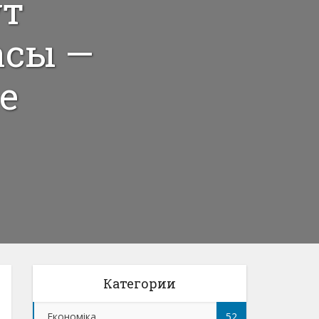
ут
асы —
е
Категории
Економіка
52