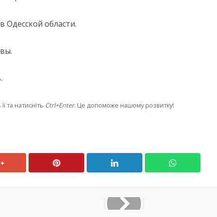
в Одесской области.
вы.
.
її та натисніть
Ctrl+Enter
. Це допоможе нашому розвитку!