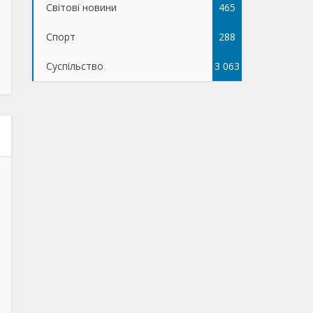
Світові новини
465
Спорт
288
Суспільство
3 063