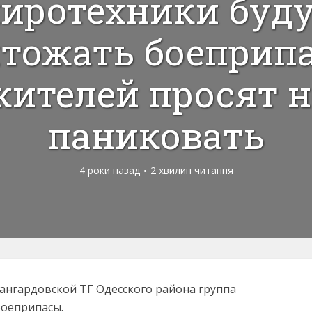
иротехники буд
тожать боеприп
жителей просят н
паниковать
4 роки назад
2 хвилин читання
Авангардовской ТГ Одесского района группа
боеприпасы.