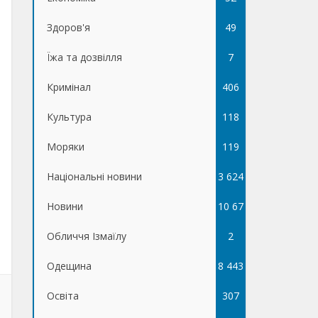
Здоров'я
49
Їжа та дозвілля
7
Кримінал
406
Культура
118
Моряки
119
Національні новини
3 624
Новини
10 67
Обличчя Ізмаїлу
5
2
Одещина
8 443
Освіта
307