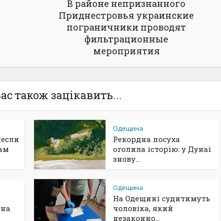
В районе непризнанного
Приднестровья украинские
пограничники проводят
фильтрационные
мероприятия
ас також зацікавить...
Одещина
несли
Рекордна посуха
ам
оголила історію: у Дунаї
знову...
Одещина
На Одещині судитимуть
ина
чоловіка, який
незаконно...