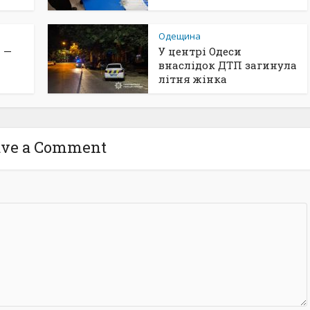
Одещина
 —
У центрі Одеси
внаслідок ДТП загинула
літня жінка
ave a Comment