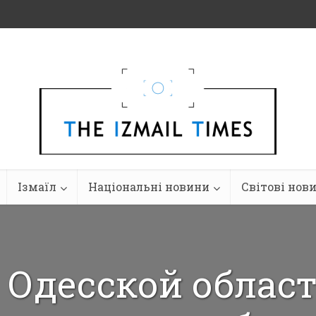
Ізмаїл
Національні новини
Світові нов
 Одесской облас