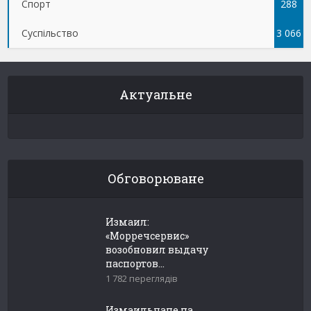
Спорт
288
Суспільство
3 066
Актуальне
Обговорюване
Измаил:
«Морречсервис»
возобновил выдачу
паспортов...
1 782 переглядів
Измаильчане на