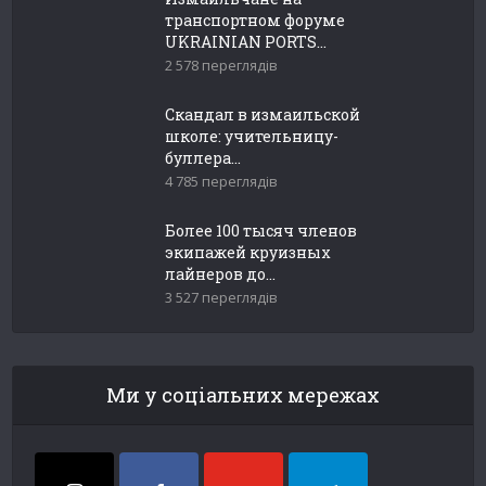
транспортном форуме
UKRAINIAN PORTS...
2 578 переглядів
Скандал в измаильской
школе: учительницу-
буллера...
4 785 переглядів
Более 100 тысяч членов
экипажей круизных
лайнеров до...
3 527 переглядів
Ми у соціальних мережах