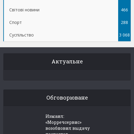
Світові новини
466
Спорт
288
Суспільство
3 068
Актуальне
Обговорюване
Измаил:
«Морречсервис»
возобновил выдачу