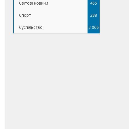
Світові новини
465
Спорт
288
Суспільство
3 066