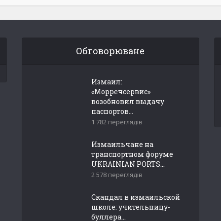
Обговорюване
Измаил:
«Морречсервис»
возобновил выдачу
паспортов...
1 782 переглядів
Измаильчане на
транспортном форуме
UKRAINIAN PORTS...
2 578 переглядів
Скандал в измаильской
школе: учительницу-
буллера...