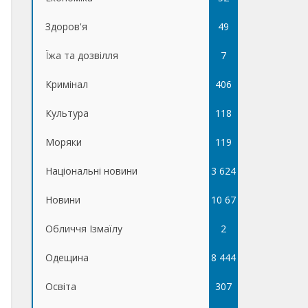
Здоров'я
49
Їжа та дозвілля
7
Кримінал
406
Культура
118
Моряки
119
Національні новини
3 624
Новини
10 67
Обличчя Ізмаїлу
5
2
Одещина
8 444
Освіта
307