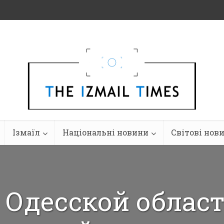
Ізмаїл
Національні новини
Світові нов
 Одесской облас