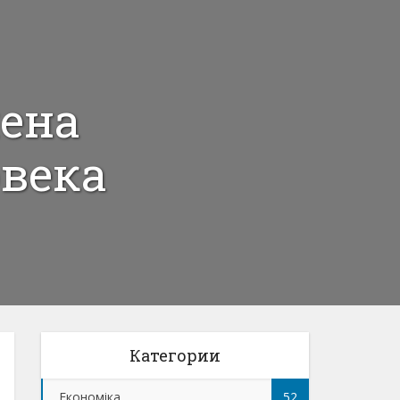
лена
овека
Категории
Економіка
52