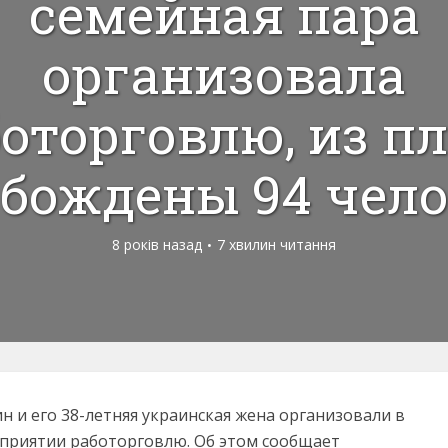
семейная пара
организовала
оторговлю, из п
бождены 94 чел
8 років назад
7 хвилин читання
н и его 38-летняя украинская жена организовали в
дприятии работорговлю. Об этом сообщает