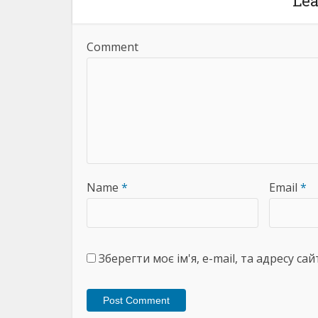
Le
Comment
Name
*
Email
*
Зберегти моє ім'я, e-mail, та адресу с