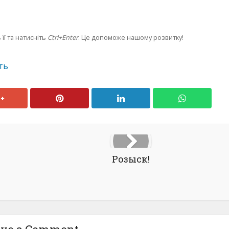
її та натисніть
Ctrl+Enter
. Це допоможе нашому розвитку!
ть
Розыск!