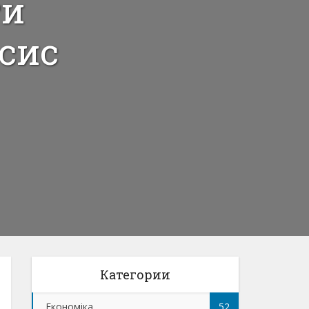
ти
сис
Категории
Економіка
52