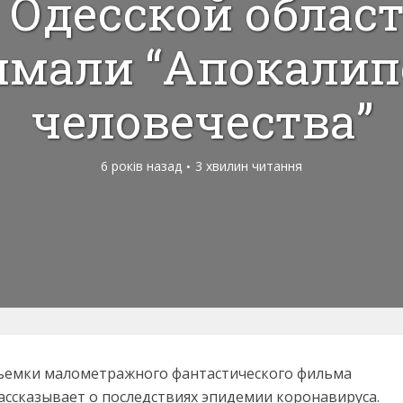
 Одесской облас
имали “Апокалип
человечества”
6 років назад
3 хвилин читання
съемки малометражного фантастического фильма
ассказывает о последствиях эпидемии коронавируса.