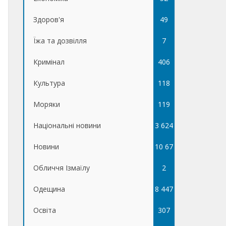
Здоров'я
49
Їжа та дозвілля
7
Кримінал
406
Культура
118
Моряки
119
Національні новини
3 624
Новини
10 67
Обличчя Ізмаїлу
5
2
Одещина
8 447
Освіта
307