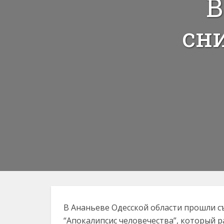
В
сн
В Ананьеве Одесской области прошли 
“Апокалипсис человечества”, который р