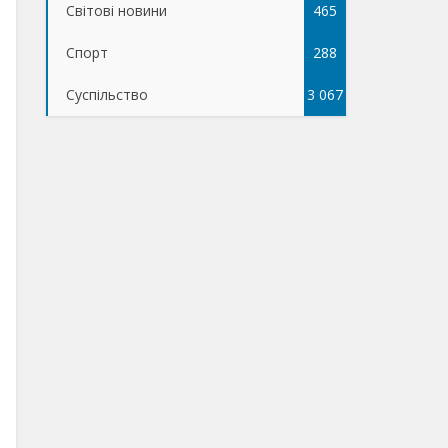
Світові новини
465
Спорт
288
Суспільство
3 067