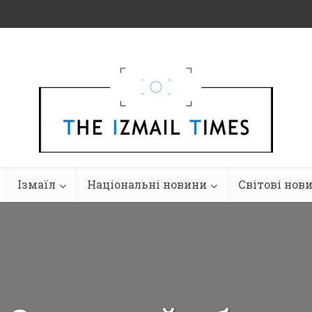
Ізмаїл
Національні новини
Світові нов