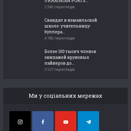
UKRAINIAN PORTS...
2 582 переглядів
Скандал в измаильской
школе: учительницу-
буллера...
4 785 переглядів
Более 100 тысяч членов
экипажей круизных
лайнеров до...
3 527 переглядів
Ми у соціальних мережах