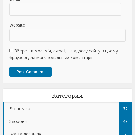
Website
Зберегти моє ім'я, e-mail, та адресу сайту в цьому
браузері для моїх подальших коментарів.
Категории
Економіка
52
Здоров'я
49
Їжа та дозвілля
7