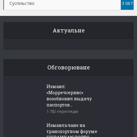
Суспільство
3 067
Актуальне
Обговорюване
Измаил:
«Морречсервис»
возобновил выдачу
паспортов...
1 782 переглядів
Измаильчане на
транспортном форуме