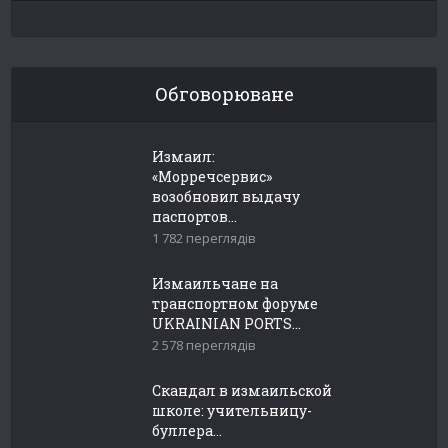
Обговорюване
Измаил:
«Морречсервис»
возобновил выдачу
паспортов...
1 782 переглядів
Измаильчане на
транспортном форуме
UKRAINIAN PORTS...
2 578 переглядів
Скандал в измаильской
школе: учительницу-
буллера...