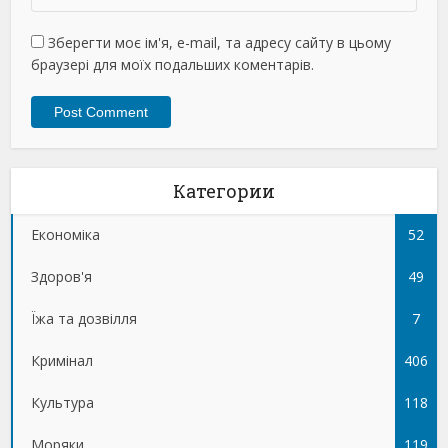
Зберегти моє ім'я, e-mail, та адресу сайту в цьому
браузері для моїх подальших коментарів.
Категории
Економіка
52
Здоров'я
49
Їжа та дозвілля
7
Кримінал
406
Культура
118
Моряки
119