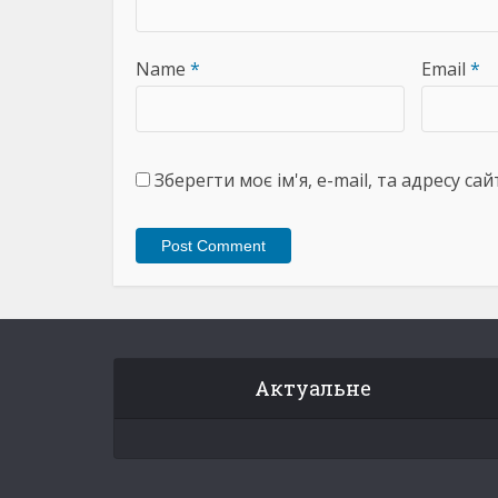
Name
*
Email
*
Зберегти моє ім'я, e-mail, та адресу с
Актуальне