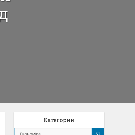
д
Категории
Економіка
52