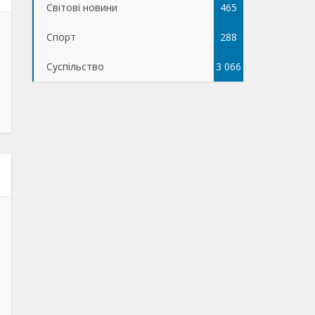
Світові новини
465
Спорт
288
Суспільство
3 066