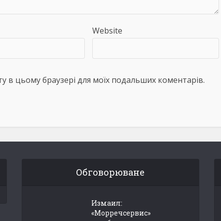
Website
айту в цьому браузері для моїх подальших коментарів.
Обговорюване
Измаил:
«Морречсервис»