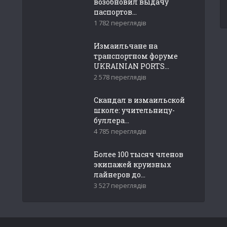
возобновил выдачу
паспортов...
1 782 переглядів
Измаильчане на
транспортном форуме
UKRAINIAN PORTS...
2 578 переглядів
Скандал в измаильской
школе: учительницу-
буллера...
4 785 переглядів
Более 100 тысяч членов
экипажей круизных
лайнеров до...
3 527 переглядів