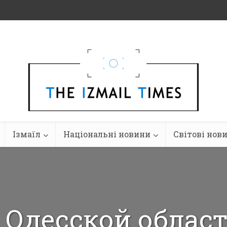
Ізмаїл
Національні новини
Світові нов
 Одесской облас