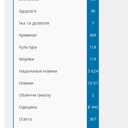
Здоров'я
49
Їжа та дозвілля
7
Кримінал
406
Культура
118
Моряки
119
Національні новини
3 624
Новини
10 67
Обличчя Ізмаїлу
5
2
Одещина
8 443
Освіта
307