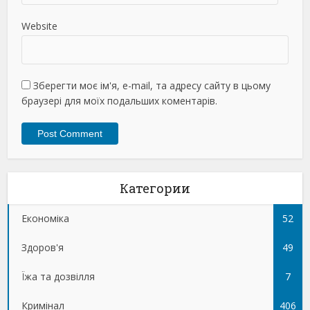
Website
Зберегти моє ім'я, e-mail, та адресу сайту в цьому
браузері для моїх подальших коментарів.
Категории
Економіка
52
Здоров'я
49
Їжа та дозвілля
7
Кримінал
406