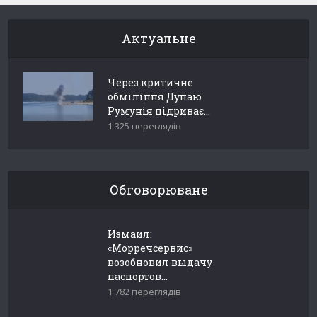
Актуальне
Через критичне
обміління Дунаю
Румунія підриває...
1 325 переглядів
Обговорюване
Измаил:
«Морречсервис»
возобновил выдачу
паспортов...
1 782 переглядів