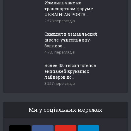
Измаильчане на
транспортном форуме
UKRAINIAN PORTS...
2 578 переглядів
Скандал в измаильской
школе: учительницу-
буллера...
4 785 переглядів
Более 100 тысяч членов
экипажей круизных
лайнеров до...
3 527 переглядів
Ми у соціальних мережах