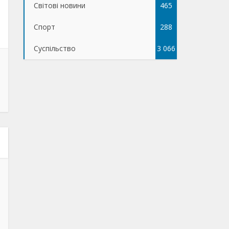
Світові новини
465
Спорт
288
Суспільство
3 066