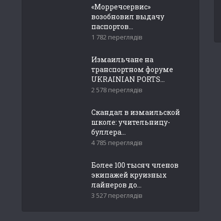
«Морречсервис»
возобновил выдачу
паспортов...
1 782 переглядів
Измаильчане на
транспортном форуме
UKRAINIAN PORTS...
2 578 переглядів
Скандал в измаильской
школе: учительницу-
буллера...
4 785 переглядів
Более 100 тысяч членов
экипажей круизных
лайнеров до...
3 527 переглядів