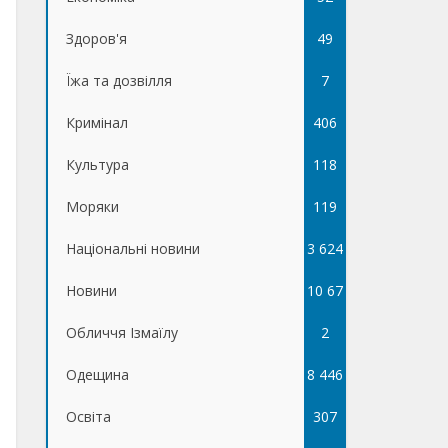
Здоров'я
49
Їжа та дозвілля
7
Кримінал
406
Культура
118
Моряки
119
Національні новини
3 624
Новини
10 67
Обличчя Ізмаїлу
5
2
Одещина
8 446
Освіта
307