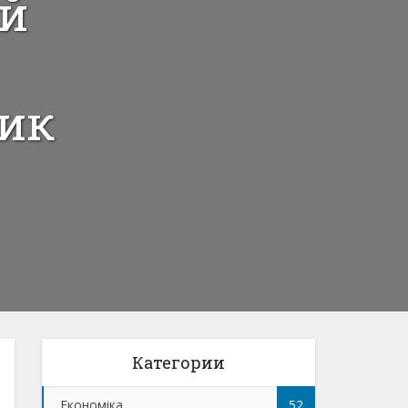
ой
ик
Категории
Економіка
52