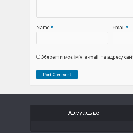
Name
*
Email
*
Зберегти моє ім'я, e-mail, та адресу с
Актуальне