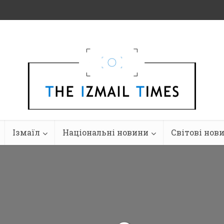
Ізмаїл
Національні новини
Світові нов