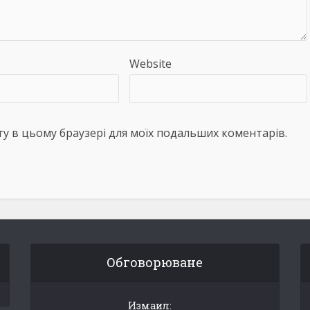
Website
айту в цьому браузері для моїх подальших коментарів.
Обговорюване
Измаил: