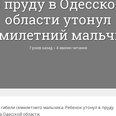
 пруду в Одесск
области утонул
емилетний мальч
7 років назад
4 хвилин читання
гибели семилетнего мальчика. Ребенок утонул в пруду
а Одесской области.