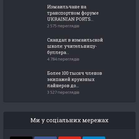
Измаильчане на
транспортном форуме
UKRAINIAN PORTS...
2 575 переглядів
Скандал в измаильской
школе: учительницу-
буллера...
4 784 переглядів
Более 100 тысяч членов
экипажей круизных
лайнеров до...
3 527 переглядів
Ми у соціальних мережах