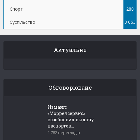
Спорт
288
Суспільство
3 063
Актуальне
Обговорюване
Измаил:
«Морречсервис»
возобновил выдачу
паспортов...
1 782 переглядів