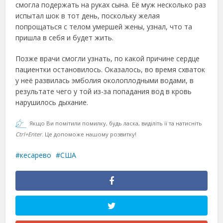
смогла подержать на руках сына. Её муж несколько раз
испытал шок в тот день, поскольку желая
попрощаться с телом умершей жены, узнал, что та
пришла в себя и будет жить.
Позже врачи смогли узнать, по какой причине сердце
пациентки остановилось. Оказалось, во время схваток
у неё развилась эмболия околоплодными водами, в
результате чего у той из-за попадания вод в кровь
нарушилось дыхание.
Якщо Ви помітили помилку, будь ласка, виділіть її та натисніть
Ctrl+Enter
. Це допоможе нашому розвитку!
кесарево
США