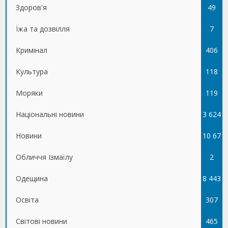
Здоров'я
49
Їжа та дозвілля
7
Кримінал
406
Культура
118
Моряки
119
Національні новини
3 624
Новини
10 67
Обличчя Ізмаїлу
5
2
Одещина
8 443
Освіта
307
Світові новини
465