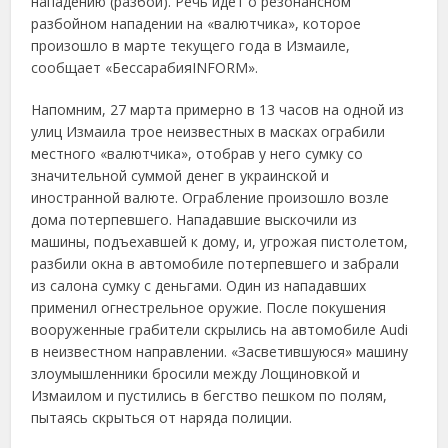
нападению (разбой). Речь идет о резонансном
разбойном нападении
на «валютчика», которое
произошло в марте текущего года в Измаиле,
сообщает «БессарабияINFORM».
Напомним, 27 марта примерно в 13 часов на одной из
улиц Измаила трое неизвестных в масках ограбили
местного «валютчика», отобрав у него сумку со
значительной суммой денег в украинской и
иностранной валюте. Ограбление произошло возле
дома потерпевшего. Нападавшие выскочили из
машины, подъехавшей к дому, и, угрожая пистолетом,
разбили окна в автомобиле потерпевшего и забрали
из салона сумку с деньгами. Один из нападавших
применил огнестрельное оружие. После покушения
вооруженные грабители скрылись на автомобиле Audi
в неизвестном направлении. «Засветившуюся» машину
злоумышленники бросили между Лощиновкой и
Измаилом и пустились в бегство пешком по полям,
пытаясь скрыться от наряда полиции.