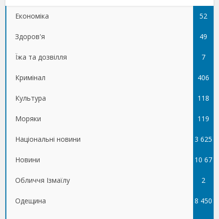
Економіка
52
Здоров'я
49
Їжа та дозвілля
7
Кримінал
406
Культура
118
Моряки
119
Національні новини
3 625
Новини
10 67
Обличчя Ізмаїлу
5
2
Одещина
8 450