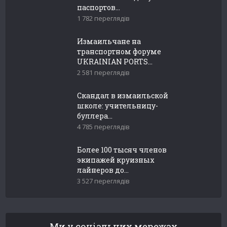
паспортов...
1 782 переглядів
Измаильчане на
транспортном форуме
UKRAINIAN PORTS...
2 581 переглядів
Скандал в измаильской
школе: учительницу-
буллера...
4 785 переглядів
Более 100 тысяч членов
экипажей круизных
лайнеров до...
3 527 переглядів
Ми у соціальних мережах