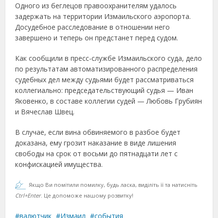
Одного из беглецов правоохранителям удалось
задержать на территории Измаильского аэропорта.
Досудебное расследование в отношении него
завершено и теперь он предстанет перед судом.
Как сообщили в пресс-службе Измаильского суда, дело
по результатам автоматизированного распределения
судебных дел между судьями будет рассматриваться
коллегиально: председательствующий судья — Иван
Яковенко, в составе коллегии судей — Любовь Грубиян
и Вячеслав Швец.
В случае, если вина обвиняемого в разбое будет
доказана, ему грозит наказание в виде лишения
свободы на срок от восьми до пятнадцати лет с
конфискацией имущества.
Якщо Ви помітили помилку, будь ласка, виділіть її та натисніть
Ctrl+Enter
. Це допоможе нашому розвитку!
валютчик
Измаил
события