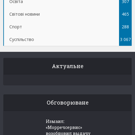
Освіта
307
Світові новини
465
Спорт
288
Суспільство
3 067
Актуальне
Обговорюване
Измаил:
«Морречсервис»
возобновил выдачу