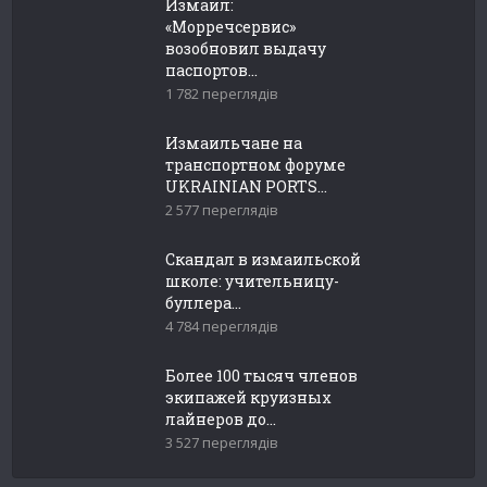
Измаил:
«Морречсервис»
возобновил выдачу
паспортов...
1 782 переглядів
Измаильчане на
транспортном форуме
UKRAINIAN PORTS...
2 577 переглядів
Скандал в измаильской
школе: учительницу-
буллера...
4 784 переглядів
Более 100 тысяч членов
экипажей круизных
лайнеров до...
3 527 переглядів