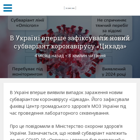
В Україні вперше зафіксували новий
субваріант коронавірусу «Цикада»
4 місяці назад
8 хвилин читання
В Україні вперше виявили випадок зараження новим
субваріантом коронавірусу «Цикада». Його зафіксували
фахівці Центр громадського здоров’я МОЗ України під
час проведення лабораторного секвенування.
Про це повідомили в Міністерство охорони здоров’я
України. Зазначається, що новий субваріант належить
до лінії COVID-19 «Омікрон» і вперше був виявлений у