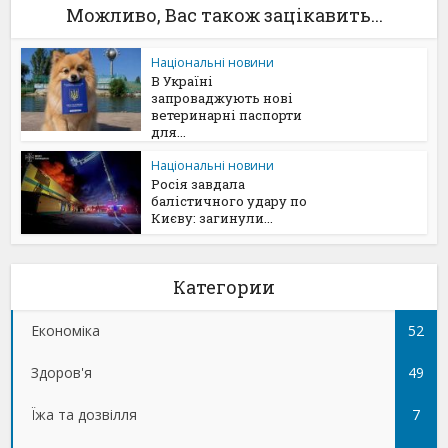
Можливо, Вас також зацікавить...
Національні новини
В Україні
запроваджують нові
ветеринарні паспорти
для...
Національні новини
Росія завдала
балістичного удару по
Києву: загинули...
Категории
Економіка
52
Здоров'я
49
Їжа та дозвілля
7