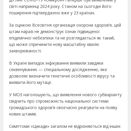
світі наприкінці 2024 року. Станом на сьогодні його
поширення підтверджено вже у 23 країнах.
За оцінкою Всесвітня організація охорони здоров’я, цей
штам наразі не демонструє ознак підвищеної
епідемічної небезпеки та не розглядається як такий,
що може спричинити нову масштабну хвилю
захворюваності.
В Україні випадок інфікування виявили завдяки
секвенуванню — спеціальному дослідженню, яке
дозволяє визначити генетичні особливості вірусу та
виявити його мутації.
У МОЗ наголошують, що виявлення нового субваріанту
свідчить про спроможність національної системи
громадського здоров’я своєчасно реагувати на появу
нових штамів.
Симптоми «Цикади» загалом не відрізняються від інших