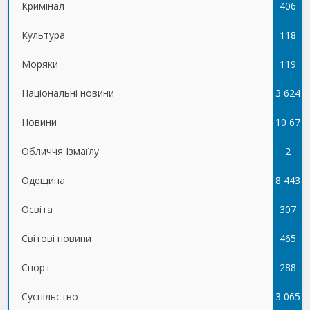
Кримінал
406
Культура
118
Моряки
119
Національні новини
3 624
Новини
10 67
Обличчя Ізмаїлу
5
2
Одещина
8 443
Освіта
307
Світові новини
465
Спорт
288
Суспільство
3 065