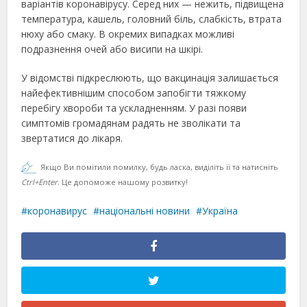
варіантів коронавірусу. Серед них — нежить, підвищена
температура, кашель, головний біль, слабкість, втрата
нюху або смаку. В окремих випадках можливі
подразнення очей або висипи на шкірі.
У відомстві підкреслюють, що вакцинація залишається
найефективнішим способом запобігти тяжкому
перебігу хвороби та ускладненням. У разі появи
симптомів громадянам радять не зволікати та
звертатися до лікаря.
Якщо Ви помітили помилку, будь ласка, виділіть її та натисніть
Ctrl+Enter
. Це допоможе нашому розвитку!
коронавирус
національні новини
Україна