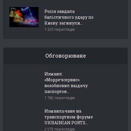
Росія завдала
балістичного удару по
Києву: загинули...
1 323 переглядів
Обговорюване
Измаил:
«Морречсервис»
возобновил выдачу
паспортов...
1 782 переглядів
Измаильчане на
транспортном форуме
UKRAINIAN PORTS...
2 575 переглядів