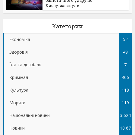
балістичного удару по
Києву: загинули...
Категории
Економіка
52
Здоров'я
49
Їжа та дозвілля
7
Кримінал
406
Культура
118
Моряки
119
Національні новини
3 624
Новини
10 67