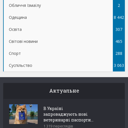
Обличчя Ізмаїлу
5
2
Одещина
8 442
Освіта
307
Світові новини
465
Спорт
288
Суспільство
3 063
Актуальне
В Україні
запроваджують нові
ветеринарні паспорти...
1 319 переглядів