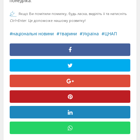
понеділка.
Якщо Ви помітили помилку, будь ласка, виділіть її та натисніть
Ctrl+Enter
. Це допоможе нашому розвитку!
національні новини
тварини
Україна
ЦНАП