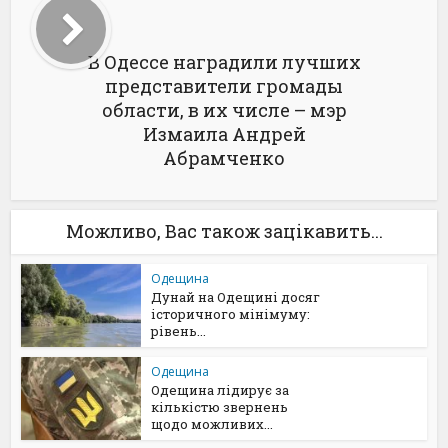
В Одессе наградили лучших
представители громады
области, в их числе – мэр
Измаила Андрей
Абрамченко
Можливо, Вас також зацікавить...
Одещина
Дунай на Одещині досяг
історичного мінімуму:
рівень...
Одещина
Одещина лідирує за
кількістю звернень
щодо можливих...