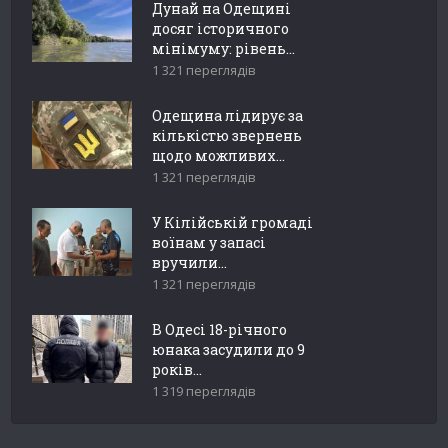
Дунай на Одещині
досяг історичного
мінімуму: рівень...
1 321 переглядів
Одещина лідирує за
кількістю звернень
щодо можливих...
1 321 переглядів
У Кілійській громаді
воїнам у запасі
вручили...
1 321 переглядів
В Одесі 18-річного
юнака засудили до 9
років...
1 319 переглядів