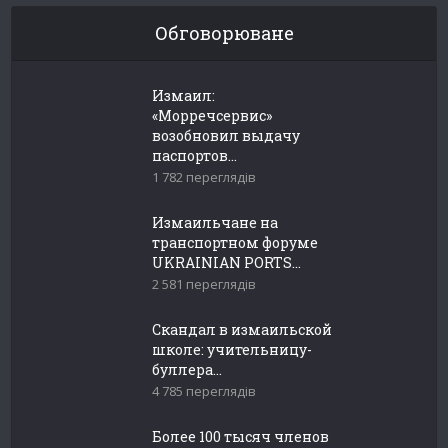
Обговорюване
Измаил:
«Морречсервис»
возобновил выдачу
паспортов...
1 782 переглядів
Измаильчане на
транспортном форуме
UKRAINIAN PORTS...
2 581 переглядів
Скандал в измаильской
школе: учительницу-
буллера...
4 785 переглядів
Более 100 тысяч членов