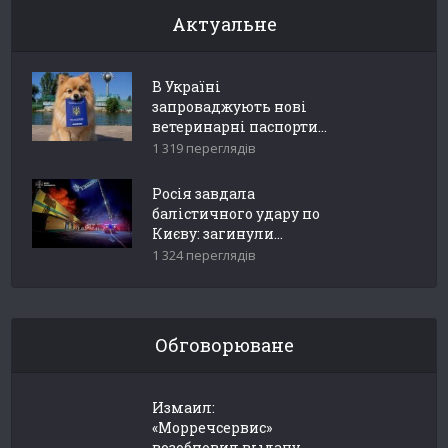
Актуальне
В Україні
запроваджують нові
ветеринарні паспорти...
1 319 переглядів
Росія завдала
балістичного удару по
Києву: загинули...
1 324 переглядів
Обговорюване
Измаил:
«Морречсервис»
возобновил выдачу