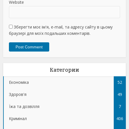
Website
Зберегти моє ім'я, e-mail, та адресу сайту в цьому
браузері для моїх подальших коментарів.
Категории
Економіка
52
Здоров'я
49
Їжа та дозвілля
7
Кримінал
406