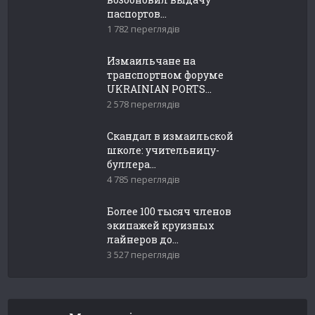
паспортов...
1 782 переглядів
Измаильчане на
транспортном форуме
UKRAINIAN PORTS...
2 578 переглядів
Скандал в измаильской
школе: учительницу-
буллера...
4 785 переглядів
Более 100 тысяч членов
экипажей круизных
лайнеров до...
3 527 переглядів