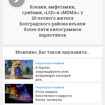
Кокаин, амфетамин,
грибами, «LSD» и «MDMA»: у
20-летнего жителя
Болградского района изъяли
более пяти килограммов
наркотиков
Можливо, Вас також зацікавить...
Національні новини
В Україні
запроваджують нові
ветеринарні паспорти
для...
Національні новини
Росія завдала
балістичного удару по
Києву: загинули...