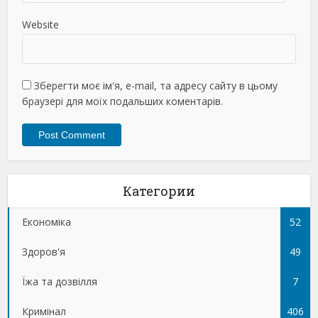
Website
Зберегти моє ім'я, e-mail, та адресу сайту в цьому
браузері для моїх подальших коментарів.
Категории
Економіка
52
Здоров'я
49
Їжа та дозвілля
7
Кримінал
406