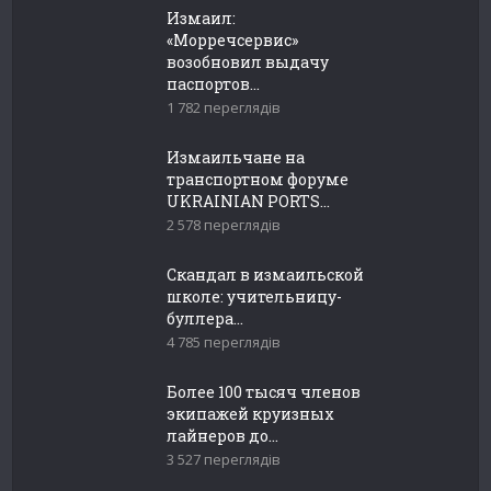
Измаил:
«Морречсервис»
возобновил выдачу
паспортов...
1 782 переглядів
Измаильчане на
транспортном форуме
UKRAINIAN PORTS...
2 578 переглядів
Скандал в измаильской
школе: учительницу-
буллера...
4 785 переглядів
Более 100 тысяч членов
экипажей круизных
лайнеров до...
3 527 переглядів