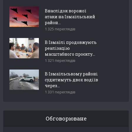
Внаслідок ворожої
атаки на Ізмаїльський
район...
1 325 переглядів
В Ізмаїлі продовжують
реалізацію
масштабного проєкту...
1 321 переглядів
В Ізмаїльському районі
судитимуть двох водіїв
через...
1 331 переглядів
Обговорюване