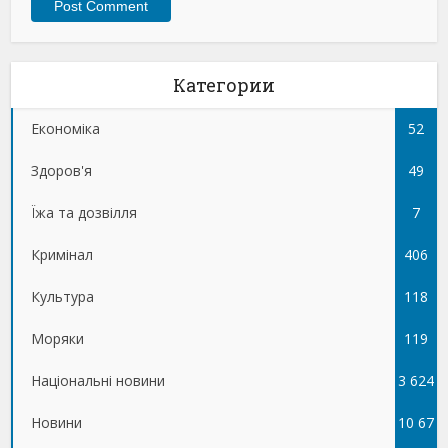
Категории
Економіка
52
Здоров'я
49
Їжа та дозвілля
7
Кримінал
406
Культура
118
Моряки
119
Національні новини
3 624
Новини
10 67