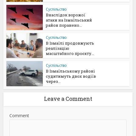
Суспільство
Внаслідок ворожої
атаки на Ізмаїльський
район поранено...
Суспільство
В Ізмаїлі продовжують
реалізацію
масштабного проєкту...
Суспільство
В Ізмаїльському районі
судитимуть двох водіїв
через...
Leave a Comment
Comment