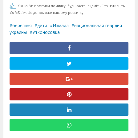
Якщо Ви помітили помилку, будь ласка, виділіть її та натисніть
Ctrl+Enter
. Це допоможе нашому розвитку!
берегиня
дети
Измаил
национальная гвардия
украины
Утконосовка