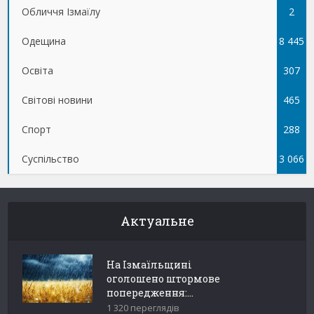
Обличчя Ізмаїлу
5
2
Одещина
8 445
Освіта
307
Світові новини
465
Спорт
288
Суспільство
3 066
Актуальне
На Ізмаїльщині
оголошено штормове
попередження:...
1 320 переглядів