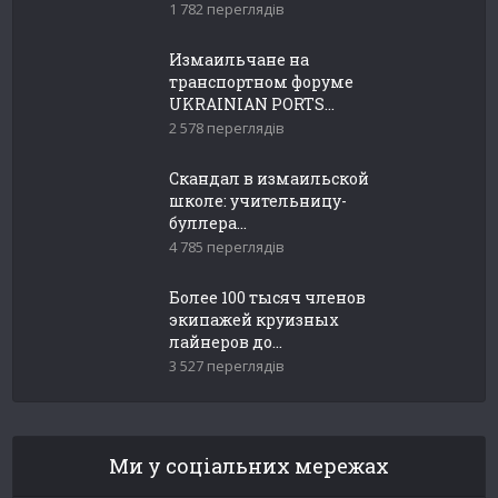
1 782 переглядів
Измаильчане на
транспортном форуме
UKRAINIAN PORTS...
2 578 переглядів
Скандал в измаильской
школе: учительницу-
буллера...
4 785 переглядів
Более 100 тысяч членов
экипажей круизных
лайнеров до...
3 527 переглядів
Ми у соціальних мережах