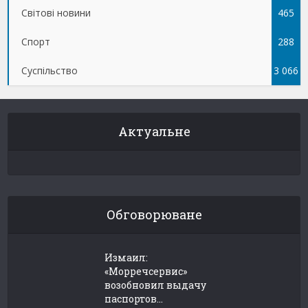
Світові новини
465
Спорт
288
Суспільство
3 066
Актуальне
Обговорюване
Измаил:
«Морречсервис»
возобновил выдачу
паспортов...