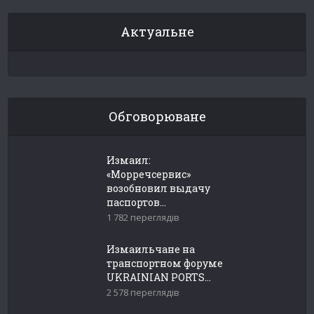
Актуальне
Обговорюване
Измаил:
«Морречсервис»
возобновил выдачу
паспортов...
1 782 переглядів
Измаильчане на
транспортном форуме
UKRAINIAN PORTS...
2 578 переглядів