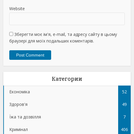
Website
Зберегти моє ім'я, e-mail, та адресу сайту в цьому
браузері для моїх подальших коментарів.
Категории
Економіка
52
Здоров'я
49
Їжа та дозвілля
7
Кримінал
406