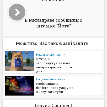
В Минздраве сообщили о
штамме “Йота”
Можливо, Вас також зацікавить...
Національні новини
В Україні
запроваджують нові
ветеринарні паспорти
для...
Національні новини
Росія завдала
балістичного удару по
Києву: загинули...
Leave a Comment