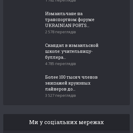
Измаильчане на
транспортном форуме
UKRAINIAN PORTS...
2 578 переглядів
Скандал в измаильской
школе: учительницу-
буллера...
4 785 переглядів
Более 100 тысяч членов
экипажей круизных
лайнеров до...
3 527 переглядів
Ми у соціальних мережах