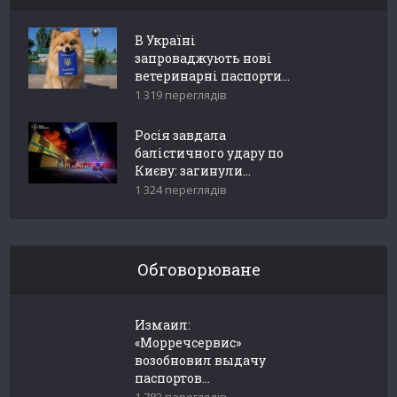
В Україні
запроваджують нові
ветеринарні паспорти...
1 319 переглядів
Росія завдала
балістичного удару по
Києву: загинули...
1 324 переглядів
Обговорюване
Измаил:
«Морречсервис»
возобновил выдачу
паспортов...
1 782 переглядів