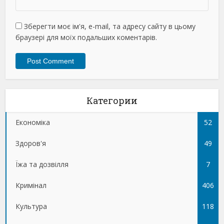
Зберегти моє ім'я, e-mail, та адресу сайту в цьому
браузері для моїх подальших коментарів.
Категории
Економіка
52
Здоров'я
49
Їжа та дозвілля
7
Кримінал
406
Культура
118