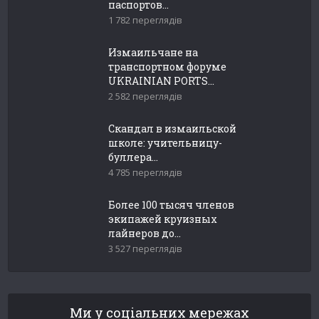
паспортов...
1 782 переглядів
Измаильчане на
транспортном форуме
UKRAINIAN PORTS...
2 582 переглядів
Скандал в измаильской
школе: учительницу-
буллера...
4 785 переглядів
Более 100 тысяч членов
экипажей круизных
лайнеров до...
3 527 переглядів
Ми у соціальних мережах