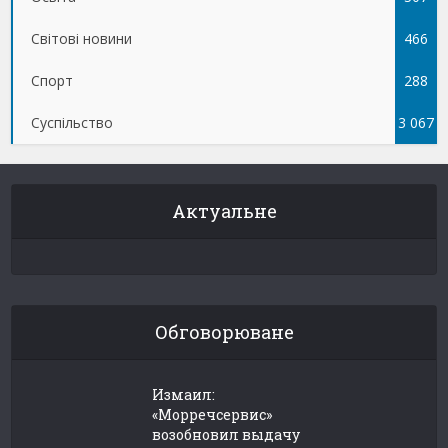
Світові новини
466
Спорт
288
Суспільство
3 067
Актуальне
Обговорюване
Измаил:
«Морречсервис»
возобновил выдачу