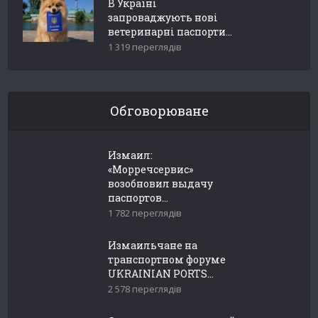
В Україні
запроваджують нові
ветеринарні паспорти...
1 319 переглядів
Обговорюване
Измаил:
«Морречсервис»
возобновил выдачу
паспортов...
1 782 переглядів
Измаильчане на
транспортном форуме
UKRAINIAN PORTS...
2 578 переглядів