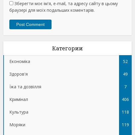
Зберегти моє ім'я, e-mail, та адресу сайту в цьому
браузері для моїх подальших коментарів.
Категории
Економіка
52
Здоров'я
49
Їжа та дозвілля
7
Кримінал
406
Культура
118
Моряки
119