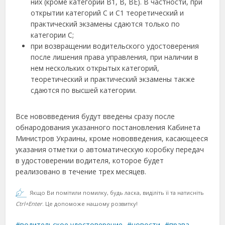
них (кроме категорий B1, B, BE). В частности, при
открытии категорий С и С1 теоретический и
практический экзамены сдаются только по
категории С;
при возвращении водительского удостоверения
после лишения права управления, при наличии в
нем нескольких открытых категорий,
теоретический и практический экзамены также
сдаются по высшей категории.
Все нововведения будут введены сразу после
обнародования указанного постановления Кабинета
Министров Украины, кроме нововведения, касающееся
указания отметки о автоматическую коробку передач
в удостоверении водителя, которое будет
реализовано в течение трех месяцев.
Якщо Ви помітили помилку, будь ласка, виділіть її та натисніть
Ctrl+Enter
. Це допоможе нашому розвитку!
водительское удостоверение
новости
права