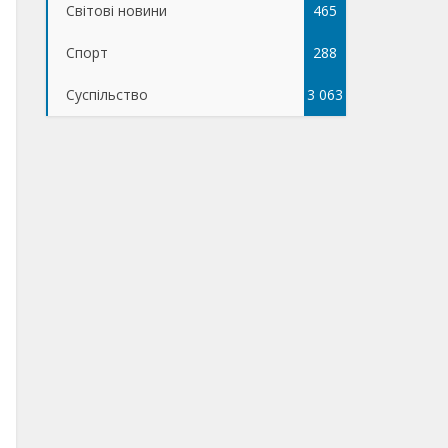
Світові новини
465
Спорт
288
Суспільство
3 063