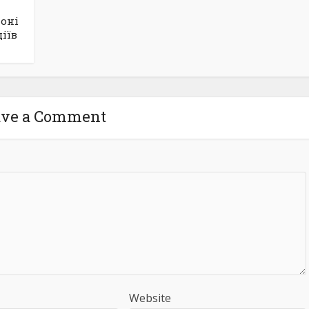
йоні
іїв
ave a Comment
Website