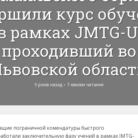
ршили курс обу
в рамках JMTG-U
проходивший во
ьвовской облас
5 років назад
7 хвилин читання
ащие пограничной комендатуры быстрого
аботали заключительную фазу учений в рамках JMTG-