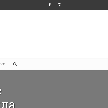
ини
е
яда