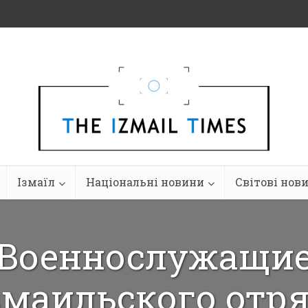
Ізмаїл
Національні новини
Світові нов
Военнослужащи
маильского отр