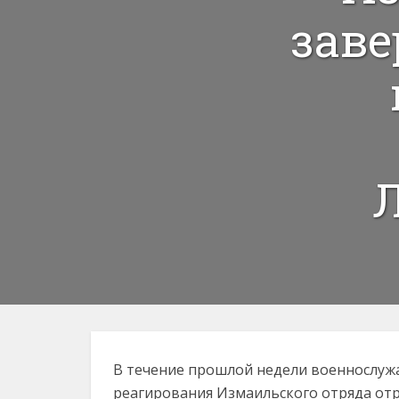
заве
Л
В течение прошлой недели военнослуж
реагирования Измаильского отряда отр