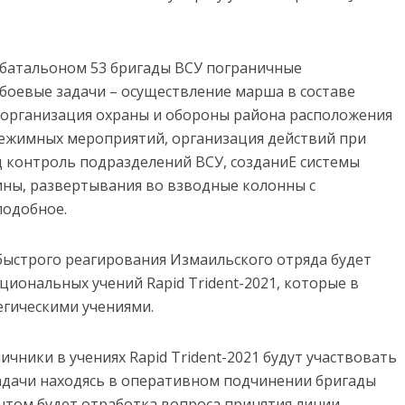
батальоном 53 бригады ВСУ пограничные
боевые задачи – осуществление марша в составе
. организация охраны и обороны района расположения
режимных мероприятий, организация действий при
 контроль подразделений ВСУ, созданиЕ системы
ины, развертывания во взводные колонны с
подобное.
быстрого реагирования Измаильского отряда будет
иональных учений Rapid Trident-2021, которые в
егическими учениями.
ичники в учениях Rapid Trident-2021 будут участвовать
адачи находясь в оперативном подчинении бригады
нтом будет отработка вопроса принятия линии