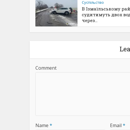
Суспільство
В Ізмаїльському ра
судитимуть двох вод
через...
Le
Comment
Name
*
Email
*