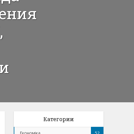
чения
,
ти
Категории
Економіка
52