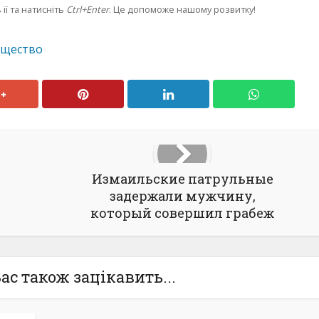
її та натисніть
Ctrl+Enter
. Це допоможе нашому розвитку!
бщество
Измаильские патрульные
задержали мужчину,
который совершил грабеж
ас також зацікавить...