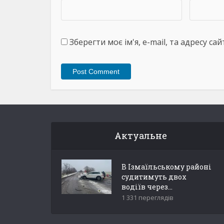
Зберегти моє ім'я, e-mail, та адресу с
Актуальне
В Ізмаїльському районі
судитимуть двох
водіїв через...
1 331 переглядів