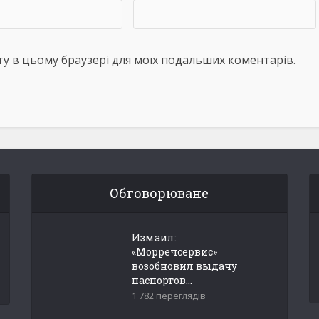
айту в цьому браузері для моїх подальших коментарів.
Обговорюване
Измаил:
«Морречсервис»
возобновил выдачу
паспортов...
1 782 переглядів