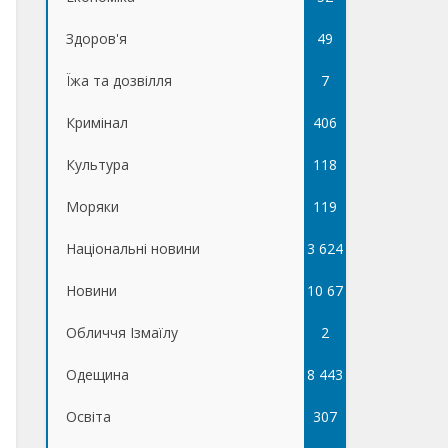
Здоров'я
49
Їжа та дозвілля
7
Кримінал
406
Культура
118
Моряки
119
Національні новини
3 624
Новини
10 67
Обличчя Ізмаїлу
5
2
Одещина
8 443
Освіта
307