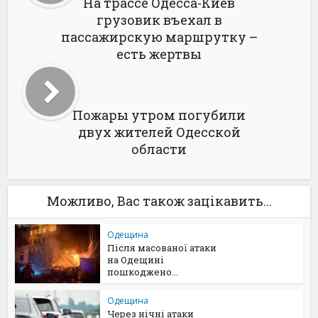
На трассе Одесса-Киев
грузовик въехал в
пассажирскую маршрутку –
есть жертвы
Пожары утром погубили
двух жителей Одесской
области
Можливо, Вас також зацікавить...
Одещина
Після масованої атаки
на Одещині
пошкоджено...
Одещина
Через нічні атаки