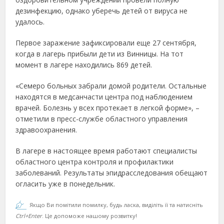
дезинфекцию, однако уберечь детей от вируса не
удалось.
Первое заражение зафиксировали еще 27 сентября,
когда в лагерь прибыли дети из Винницы. На тот
момент в лагере находились 869 детей.
«Семеро больных забрали домой родители. Остальные
находятся в медсанчасти центра под наблюдением
врачей. Болезнь у всех протекает в легкой форме», –
отметили в пресс-службе областного управления
здравоохранения.
В лагере в настоящее время работают специалисты
областного центра контроля и профилактики
заболеваний. Результаты эпидрасследования обещают
огласить уже в понедельник.
Якщо Ви помітили помилку, будь ласка, виділіть її та натисніть
Ctrl+Enter
. Це допоможе нашому розвитку!