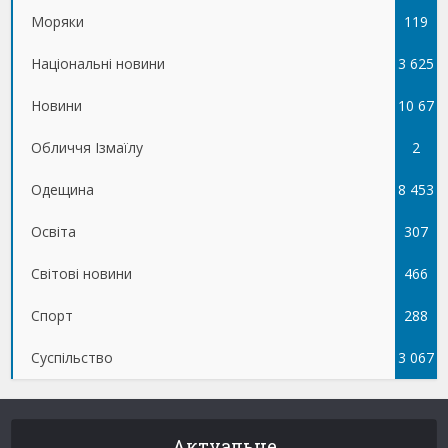
Моряки
119
Національні новини
3 625
Новини
10 67
Обличчя Ізмаїлу
5
2
Одещина
8 453
Освіта
307
Світові новини
466
Спорт
288
Суспільство
3 067
Актуальне