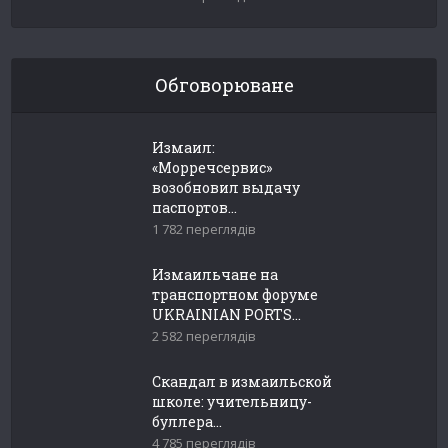
Обговорюване
Измаил:
«Морречсервис»
возобновил выдачу
паспортов...
1 782 переглядів
Измаильчане на
транспортном форуме
UKRAINIAN PORTS...
2 582 переглядів
Скандал в измаильской
школе: учительницу-
буллера...
4 785 переглядів