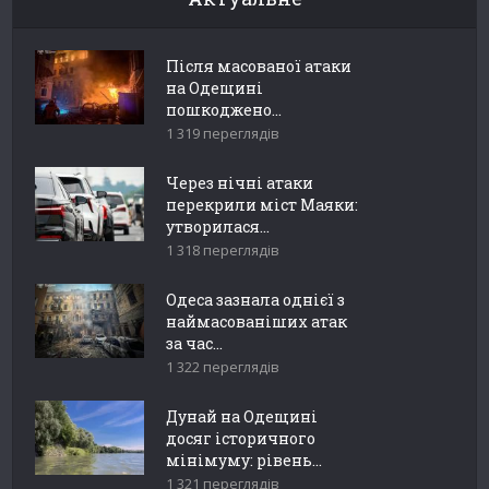
Після масованої атаки
на Одещині
пошкоджено...
1 319 переглядів
Через нічні атаки
перекрили міст Маяки:
утворилася...
1 318 переглядів
Одеса зазнала однієї з
наймасованіших атак
за час...
1 322 переглядів
Дунай на Одещині
досяг історичного
мінімуму: рівень...
1 321 переглядів