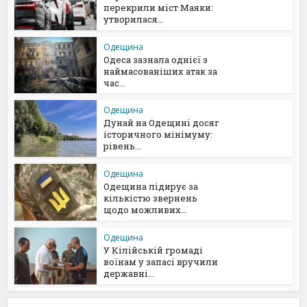
перекрили міст Маяки:
утворилася...
Одещина
Одеса зазнала однієї з
наймасованіших атак за
час...
Одещина
Дунай на Одещині досяг
історичного мінімуму:
рівень...
Одещина
Одещина лідирує за
кількістю звернень
щодо можливих...
Одещина
У Кілійській громаді
воїнам у запасі вручили
державні...