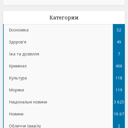
Категории
Економіка
52
Здоров'я
49
Їжа та дозвілля
7
Кримінал
406
Культура
118
Моряки
119
Національні новини
3 625
Новини
10 67
Обличчя Ізмаїлу
5
2