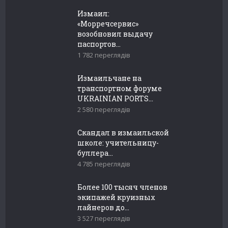
Измаил:
«Морречсервис»
возобновил выдачу
паспортов...
1 782 переглядів
Измаильчане на
транспортном форуме
UKRAINIAN PORTS...
2 580 переглядів
Скандал в измаильской
школе: учительницу-
буллера...
4 785 переглядів
Более 100 тысяч членов
экипажей круизных
лайнеров до...
3 527 переглядів