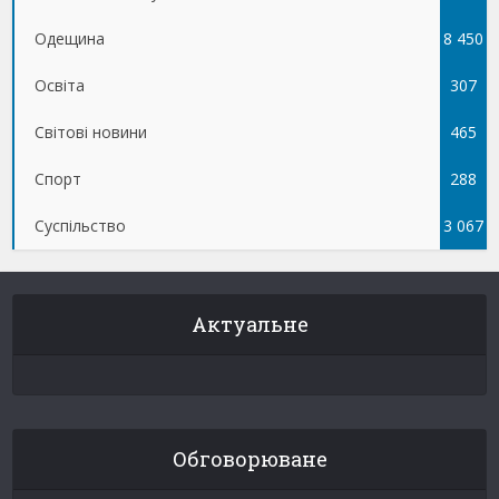
Одещина
8 450
Освіта
307
Світові новини
465
Спорт
288
Суспільство
3 067
Актуальне
Обговорюване