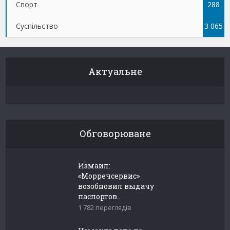
Спорт
288
Суспільство
3 065
Актуальне
Обговорюване
Измаил:
«Морречсервис»
возобновил выдачу
паспортов...
1 782 переглядів