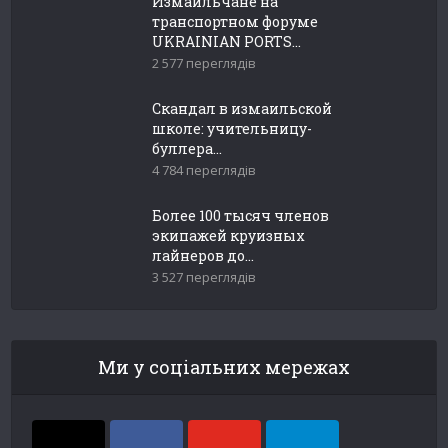
Измаильчане на
транспортном форуме
UKRAINIAN PORTS...
2 577 переглядів
Скандал в измаильской
школе: учительницу-
буллера...
4 784 переглядів
Более 100 тысяч членов
экипажей круизных
лайнеров до...
3 527 переглядів
Ми у соціальних мережах